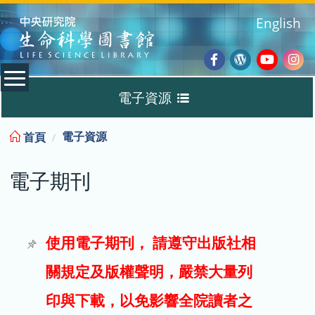
:::
English
Facebook
Wordpres
Youtub
Ins
電子資源
Blog
:::
電子資源
首頁
資料庫
電子期刊
電子書
電子期刊
使用電子期刊， 請遵守出版社相
關規定及版權聲明，嚴禁大量列
試用
印與下載，以免影響全院讀者之