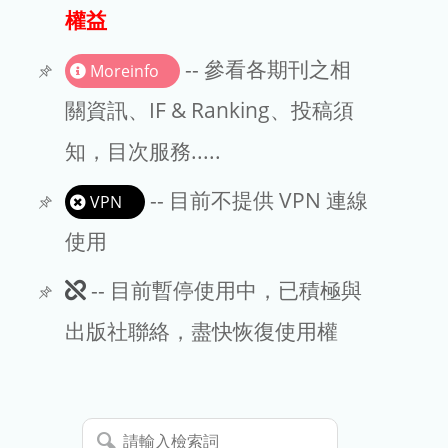
出版商
權益
版權聲明
-- 參看各期刊之相
Moreinfo
文章處理費
關資訊、IF & Ranking、投稿須
知，目次服務.....
EndNote
-- 目前不提供 VPN 連線
VPN
使用
此
-- 目前暫停使用中，已積極與
期
出版社聯絡，盡快恢復使用權
刊
暫
請