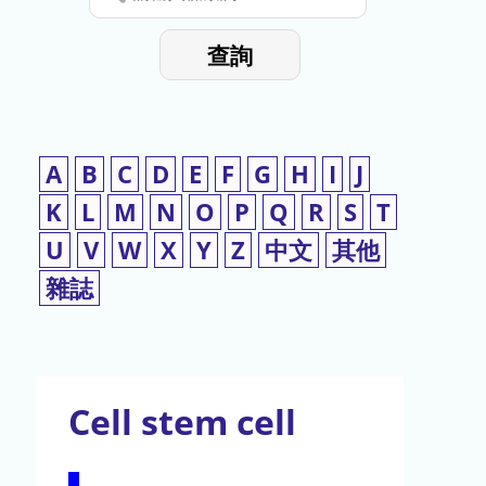
停
輸
入
使
查詢
檢
用
索
詞
A
B
C
D
E
F
G
H
I
J
K
L
M
N
O
P
Q
R
S
T
U
V
W
X
Y
Z
中文
其他
雜誌
Cell stem cell