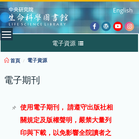
:::
English
Facebook
Wordpres
Youtub
Ins
電子資源
Blog
:::
電子資源
首頁
資料庫
電子期刊
電子書
電子期刊
使用電子期刊， 請遵守出版社相
關規定及版權聲明，嚴禁大量列
試用
印與下載，以免影響全院讀者之