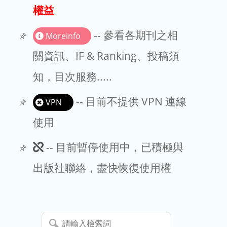
出版商
權益
版權聲明
-- 參看各期刊之相
Moreinfo
文章處理費
關資訊、IF & Ranking、投稿須
知，目次服務.....
EndNote
-- 目前不提供 VPN 連線
VPN
使用
此
-- 目前暫停使用中，已積極與
期
出版社聯絡，盡快恢復使用權
刊
暫
請