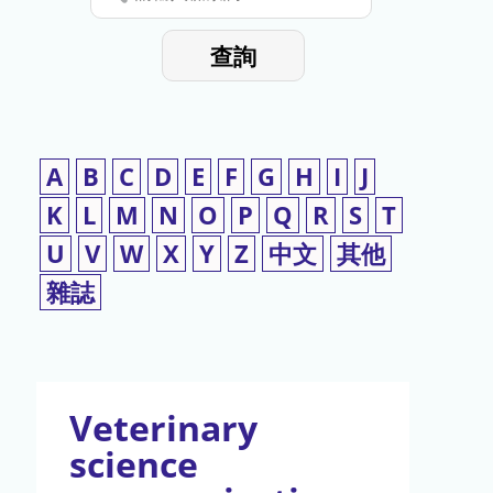
停
輸
入
使
查詢
檢
用
索
詞
A
B
C
D
E
F
G
H
I
J
K
L
M
N
O
P
Q
R
S
T
U
V
W
X
Y
Z
中文
其他
雜誌
Veterinary
science