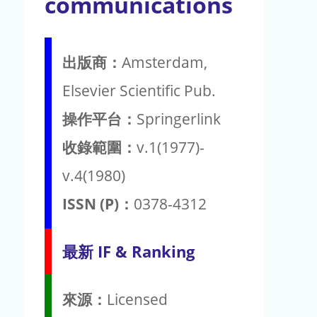
communications
出版商：
Amsterdam,
Elsevier Scientific Pub.
操作平台：
Springerlink
收錄範圍：
v.1(1977)-
v.4(1980)
ISSN (P)：
0378-4312
最新 IF & Ranking
來源：
Licensed