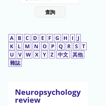
停
輸
入
使
查詢
檢
用
索
詞
A
B
C
D
E
F
G
H
I
J
K
L
M
N
O
P
Q
R
S
T
U
V
W
X
Y
Z
中文
其他
雜誌
Neuropsychology
review