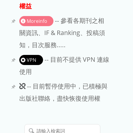
出版商
權益
版權聲明
-- 參看各期刊之相
Moreinfo
文章處理費
關資訊、IF & Ranking、投稿須
知，目次服務.....
EndNote
-- 目前不提供 VPN 連線
VPN
使用
此
-- 目前暫停使用中，已積極與
期
出版社聯絡，盡快恢復使用權
刊
暫
請