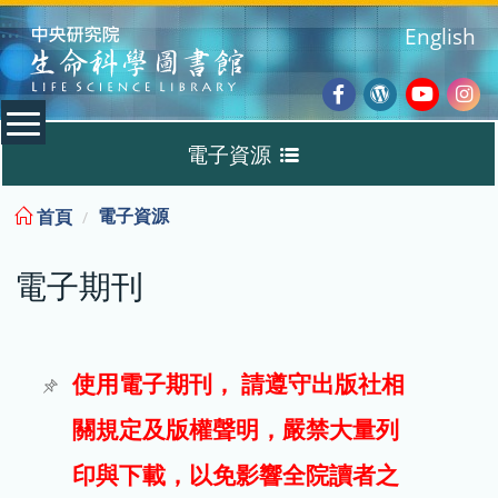
:::
English
Facebook
Wordpres
Youtub
Ins
電子資源
Blog
:::
電子資源
首頁
資料庫
電子期刊
電子書
電子期刊
使用電子期刊， 請遵守出版社相
關規定及版權聲明，嚴禁大量列
試用
印與下載，以免影響全院讀者之