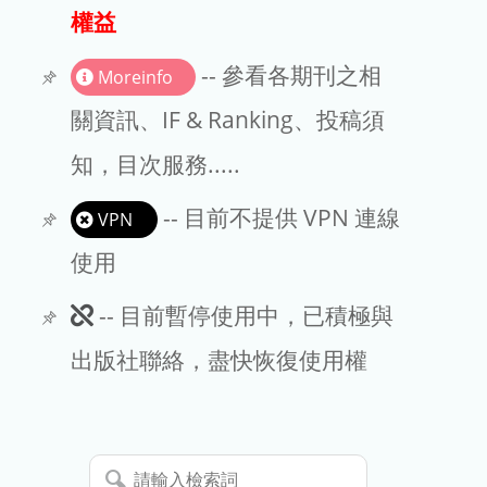
出版商
權益
版權聲明
-- 參看各期刊之相
Moreinfo
文章處理費
關資訊、IF & Ranking、投稿須
知，目次服務.....
EndNote
-- 目前不提供 VPN 連線
VPN
使用
此
-- 目前暫停使用中，已積極與
期
出版社聯絡，盡快恢復使用權
刊
暫
請