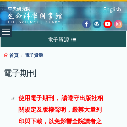
:::
English
Facebook
Wordpres
Youtub
Ins
電子資源
Blog
:::
電子資源
首頁
資料庫
電子期刊
電子書
電子期刊
使用電子期刊， 請遵守出版社相
關規定及版權聲明，嚴禁大量列
試用
印與下載，以免影響全院讀者之