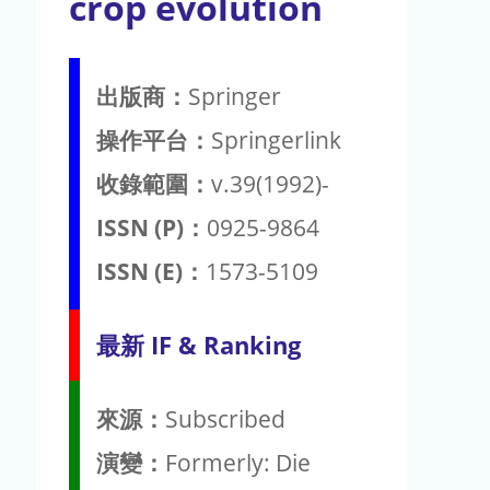
crop evolution
出版商：
Springer
操作平台：
Springerlink
收錄範圍：
v.39(1992)-
ISSN (P)：
0925-9864
ISSN (E)：
1573-5109
最新 IF & Ranking
來源：
Subscribed
演變：
Formerly: Die