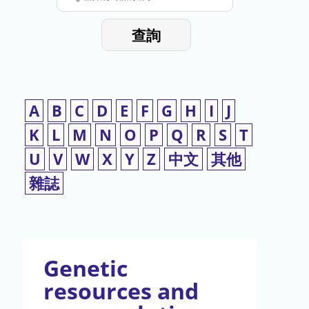
停
輸
入
使
查詢
檢
用
索
詞
A
B
C
D
E
F
G
H
I
J
K
L
M
N
O
P
Q
R
S
T
U
V
W
X
Y
Z
中文
其他
雜誌
Genetic
resources and