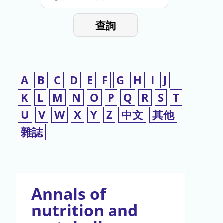
停
輸
入
使
查詢
檢
用
索
詞
A
B
C
D
E
F
G
H
I
J
K
L
M
N
O
P
Q
R
S
T
U
V
W
X
Y
Z
中文
其他
雜誌
Annals of
nutrition and