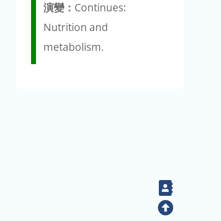
演變：
Continues:
Nutrition and
metabolism.
Contact
Top