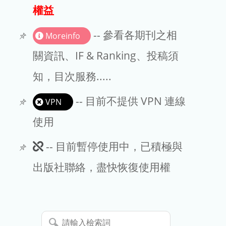
出版商
權益
版權聲明
-- 參看各期刊之相
Moreinfo
文章處理費
關資訊、IF & Ranking、投稿須
知，目次服務.....
EndNote
-- 目前不提供 VPN 連線
VPN
使用
此
-- 目前暫停使用中，已積極與
期
出版社聯絡，盡快恢復使用權
刊
暫
請