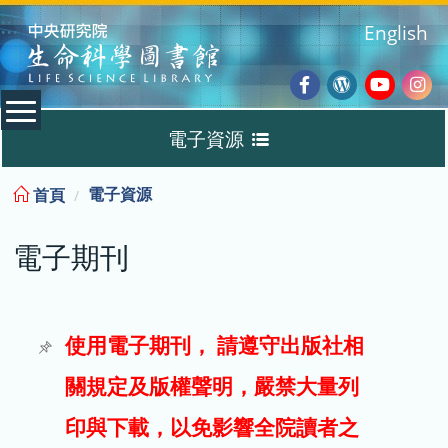
:::
English
Facebook
Wordpres
Youtub
Ins
電子資源
Blog
:::
電子資源
首頁
資料庫
電子期刊
電子書
電子期刊
使用電子期刊， 請遵守出版社相
關規定及版權聲明，嚴禁大量列
試用
印與下載，以免影響全院讀者之