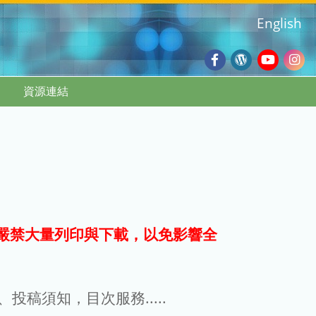
English
Facebook
Wordpres
Youtub
Ins
資源連結
Blog
:::
嚴禁大量列印與下載，以免影響全
g、投稿須知，目次服務.....