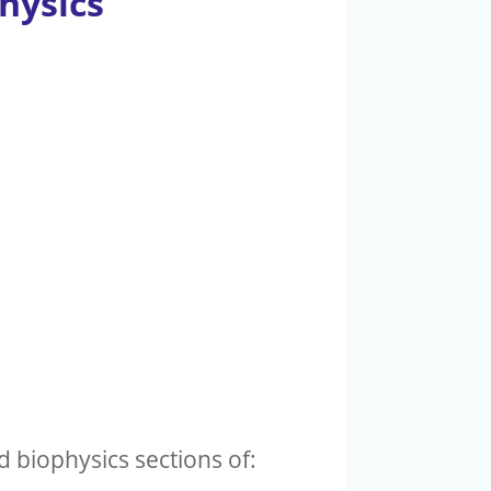
hysics
d biophysics sections of: