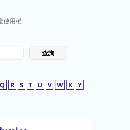
復使用權
查詢
Q
R
S
T
U
V
W
X
Y