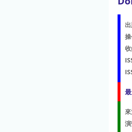
Do
出
操
收
IS
IS
最
來
演