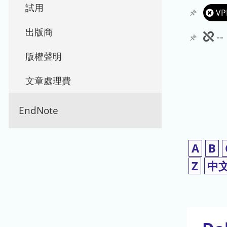
試用
VP
出版商
此
-
期
版權聲明
刊
文章處理費
暫
EndNote
停
使
A
B
用
Z
中