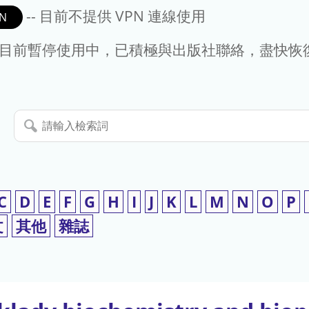
-- 目前不提供 VPN 連線使用
N
- 目前暫停使用中，已積極與出版社聯絡，盡快恢
請
輸
入
檢
索
C
D
E
F
G
H
I
J
K
L
M
N
O
P
詞
文
其他
雜誌