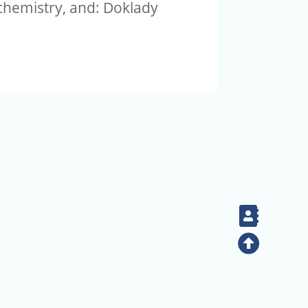
chemistry, and: Doklady
Contac
Top