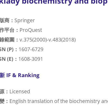
klady biochemistry and biop
版商：
Springer
作平台：
ProQuest
錄範圍：
v.375(2000)-v.483(2018)
SN (P)：
1607-6729
SN (E)：
1608-3091
新 IF & Ranking
源：
Licensed
變：
English translation of the biochemistry an