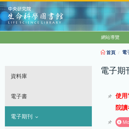
:::
網站導覽
電
首頁
電子期
資料庫
使用
電子書
院讀
電子期刊
Mo