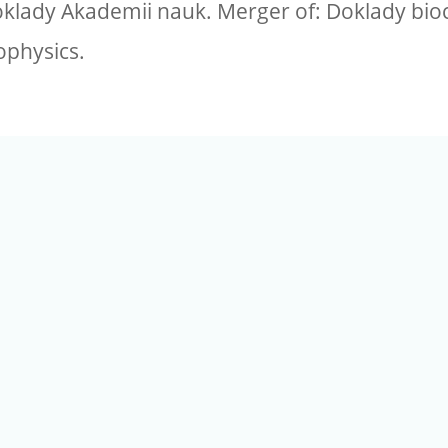
klady Akademii nauk. Merger of: Doklady bio
ophysics.
(02) 2789-9829
電話：