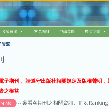
各項資源
常見問答
申請專區
展演空間
子資源
刊
電子期刊， 請遵守出版社相關規定及版權聲明，
者之權益
-- 參看各期刊之相關資訊、IF & Rankin
reinfo