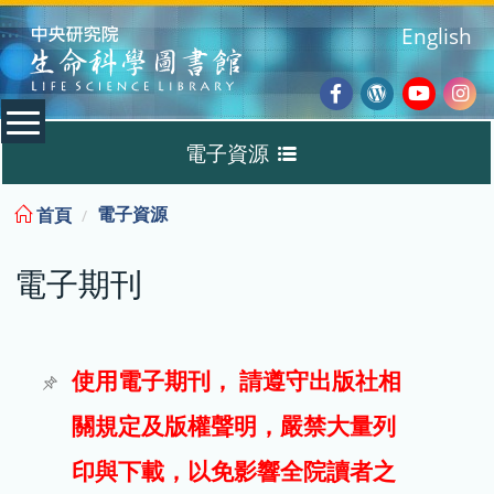
:::
English
Facebook
Wordpres
Youtub
Ins
電子資源
Blog
:::
電子資源
首頁
資料庫
電子期刊
電子書
電子期刊
使用電子期刊， 請遵守出版社相
關規定及版權聲明，嚴禁大量列
試用
印與下載，以免影響全院讀者之