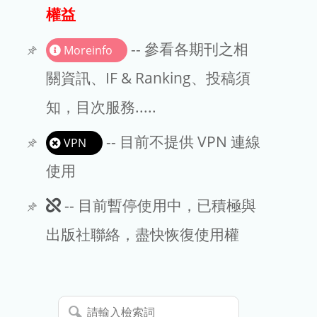
出版商
權益
版權聲明
-- 參看各期刊之相
Moreinfo
文章處理費
關資訊、IF & Ranking、投稿須
知，目次服務.....
EndNote
-- 目前不提供 VPN 連線
VPN
使用
此
-- 目前暫停使用中，已積極與
期
出版社聯絡，盡快恢復使用權
刊
暫
請