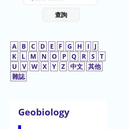
停
輸
入
使
查詢
檢
用
索
詞
A
B
C
D
E
F
G
H
I
J
K
L
M
N
O
P
Q
R
S
T
U
V
W
X
Y
Z
中文
其他
雜誌
Geobiology