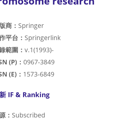
romosome research
版商：
Springer
作平台：
Springerlink
錄範圍：
v.1(1993)-
SN (P)：
0967-3849
SN (E)：
1573-6849
新 IF & Ranking
源：
Subscribed