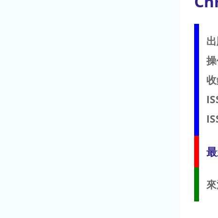
Ch
出
操
收
IS
IS
最
來