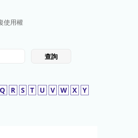
復使用權
查詢
Q
R
S
T
U
V
W
X
Y