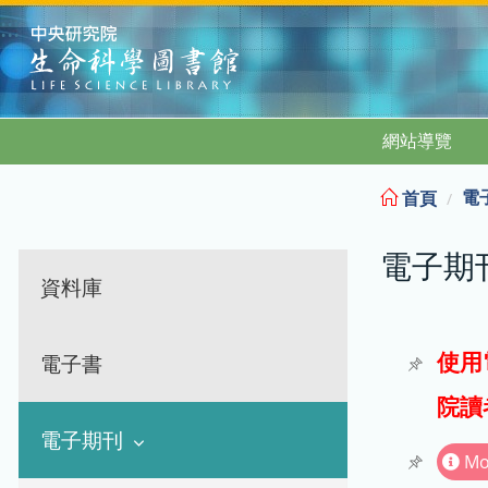
:::
網站導覽
電
首頁
電子期
資料庫
使用
電子書
院讀
電子期刊
Mo