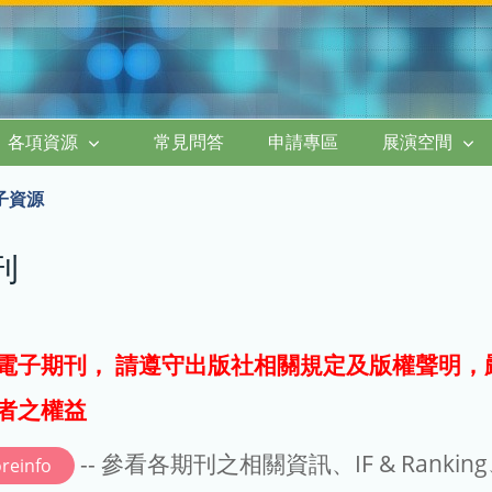
各項資源
常見問答
申請專區
展演空間
子資源
刊
電子期刊， 請遵守出版社相關規定及版權聲明，
者之權益
-- 參看各期刊之相關資訊、IF & Rankin
reinfo