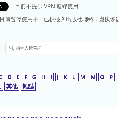
-- 目前不提供 VPN 連線使用
N
- 目前暫停使用中，已積極與出版社聯絡，盡快恢
請
輸
入
檢
索
C
D
E
F
G
H
I
J
K
L
M
N
O
P
詞
文
其他
雜誌