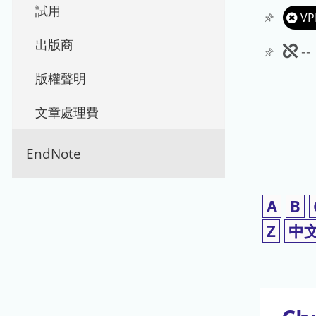
試用
VP
出版商
此
-
期
版權聲明
刊
文章處理費
暫
EndNote
停
使
A
B
用
Z
中