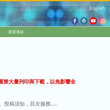
English
Facebook
Wordpres
Youtub
Ins
資源連結
Blog
:::
嚴禁大量列印與下載，以免影響全
g、投稿須知，目次服務.....