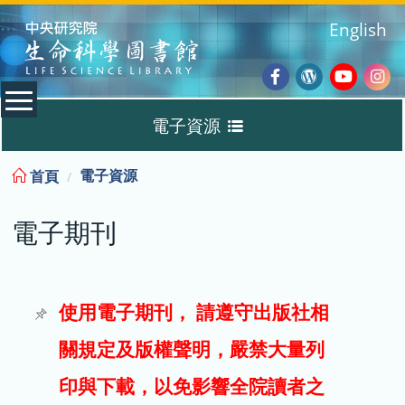
:::
English
Facebook
Wordpres
Youtub
Ins
電子資源
Blog
:::
電子資源
首頁
資料庫
電子期刊
電子書
電子期刊
使用電子期刊， 請遵守出版社相
關規定及版權聲明，嚴禁大量列
試用
印與下載，以免影響全院讀者之