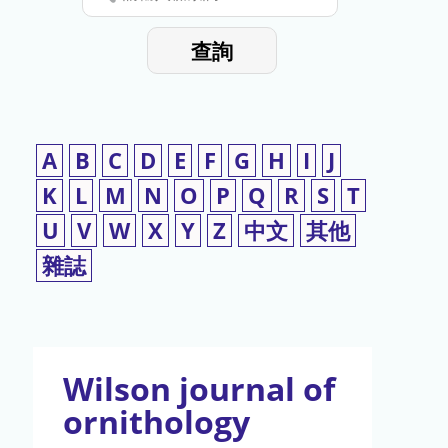
停
輸
入
使
查詢
檢
用
索
詞
A
B
C
D
E
F
G
H
I
J
K
L
M
N
O
P
Q
R
S
T
U
V
W
X
Y
Z
中文
其他
雜誌
Wilson journal of
ornithology