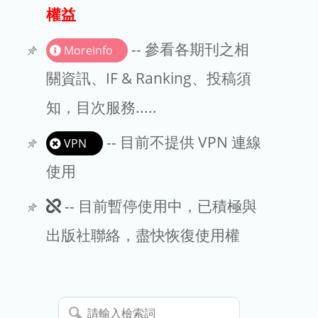
出版商
權益
版權聲明
-- 參看各期刊之相
Moreinfo
文章處理費
關資訊、IF & Ranking、投稿須
知，目次服務.....
EndNote
-- 目前不提供 VPN 連線
VPN
使用
此
-- 目前暫停使用中，已積極與
期
出版社聯絡，盡快恢復使用權
刊
暫
請