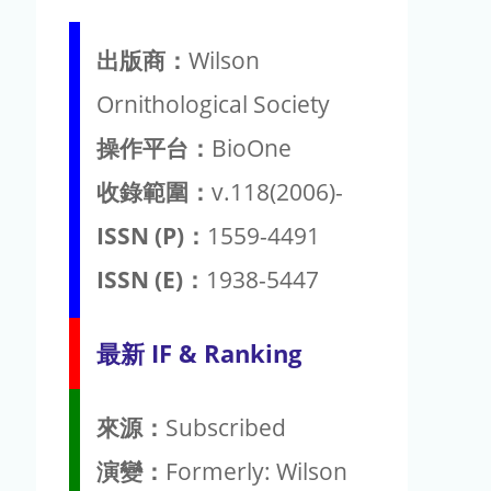
出版商：
Wilson
Ornithological Society
操作平台：
BioOne
收錄範圍：
v.118(2006)-
ISSN (P)：
1559-4491
ISSN (E)：
1938-5447
最新 IF & Ranking
來源：
Subscribed
演變：
Formerly: Wilson