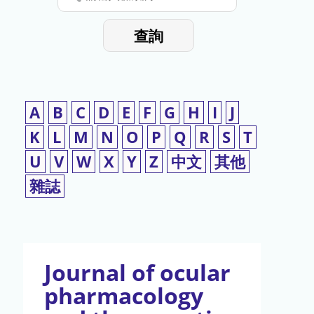
停
輸
入
使
查詢
檢
用
索
詞
A
B
C
D
E
F
G
H
I
J
K
L
M
N
O
P
Q
R
S
T
U
V
W
X
Y
Z
中文
其他
雜誌
Journal of ocular
pharmacology