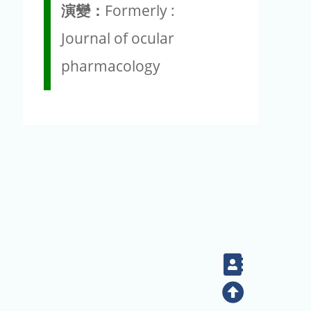
演變：
Formerly :
Journal of ocular
pharmacology
Contact
Top