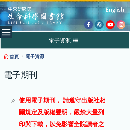
:::
English
Facebook
Wordpres
Youtub
Ins
電子資源
Blog
:::
電子資源
首頁
資料庫
電子期刊
電子書
電子期刊
使用電子期刊， 請遵守出版社相
關規定及版權聲明，嚴禁大量列
試用
印與下載，以免影響全院讀者之