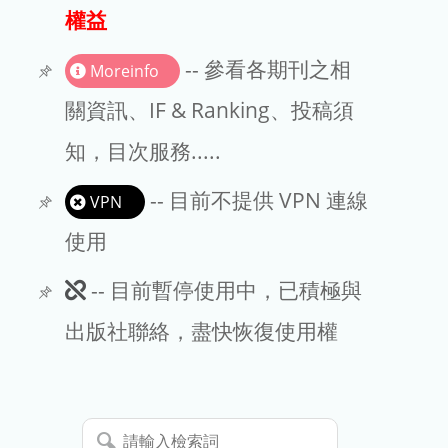
出版商
權益
版權聲明
-- 參看各期刊之相
Moreinfo
文章處理費
關資訊、IF & Ranking、投稿須
知，目次服務.....
EndNote
-- 目前不提供 VPN 連線
VPN
使用
此
-- 目前暫停使用中，已積極與
期
出版社聯絡，盡快恢復使用權
刊
暫
請