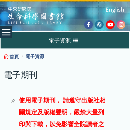
:::
English
Facebook
Wordpres
Youtub
Ins
電子資源
Blog
:::
電子資源
首頁
資料庫
電子期刊
電子書
電子期刊
使用電子期刊， 請遵守出版社相
關規定及版權聲明，嚴禁大量列
試用
印與下載，以免影響全院讀者之