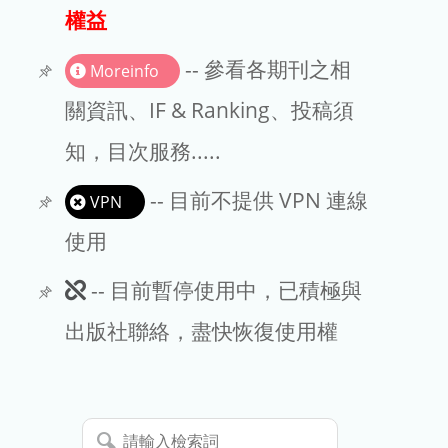
出版商
權益
版權聲明
-- 參看各期刊之相
Moreinfo
文章處理費
關資訊、IF & Ranking、投稿須
知，目次服務.....
EndNote
-- 目前不提供 VPN 連線
VPN
使用
此
-- 目前暫停使用中，已積極與
期
出版社聯絡，盡快恢復使用權
刊
暫
請