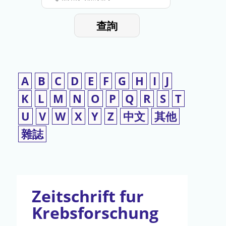
停
輸
入
使
查詢
檢
用
索
詞
A
B
C
D
E
F
G
H
I
J
K
L
M
N
O
P
Q
R
S
T
U
V
W
X
Y
Z
中文
其他
雜誌
Zeitschrift fur
Krebsforschung