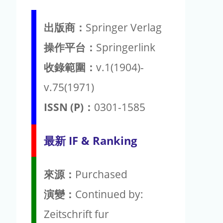
出版商：
Springer Verlag
操作平台：
Springerlink
收錄範圍：
v.1(1904)-
v.75(1971)
ISSN (P)：
0301-1585
最新 IF & Ranking
來源：
Purchased
演變：
Continued by:
Zeitschrift fur