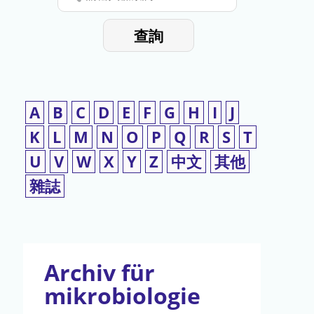
停
輸
入
使
查詢
檢
用
索
詞
A
B
C
D
E
F
G
H
I
J
K
L
M
N
O
P
Q
R
S
T
U
V
W
X
Y
Z
中文
其他
雜誌
Archiv für
mikrobiologie