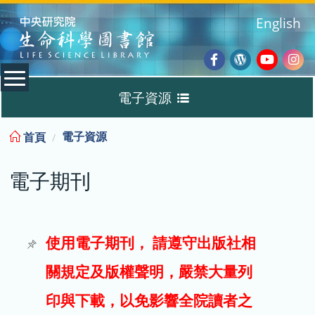
:::
English
Facebook
Wordpres
Youtub
Ins
電子資源
Blog
:::
電子資源
首頁
資料庫
電子期刊
電子書
電子期刊
使用電子期刊， 請遵守出版社相
關規定及版權聲明，嚴禁大量列
試用
印與下載，以免影響全院讀者之