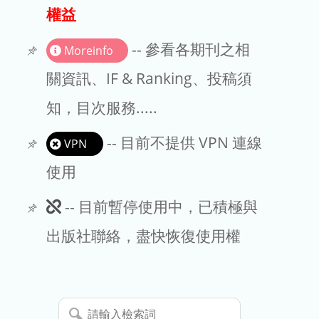
出版商
權益
版權聲明
-- 參看各期刊之相
Moreinfo
文章處理費
關資訊、IF & Ranking、投稿須
知，目次服務.....
EndNote
-- 目前不提供 VPN 連線
VPN
使用
此
-- 目前暫停使用中，已積極與
期
出版社聯絡，盡快恢復使用權
刊
暫
請