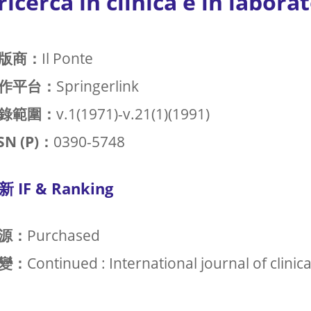
ricerca in clinica e in labora
版商：
Il Ponte
作平台：
Springerlink
錄範圍：
v.1(1971)-v.21(1)(1991)
SN (P)：
0390-5748
新 IF & Ranking
源：
Purchased
變：
Continued : International journal of clinic