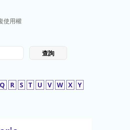
復使用權
查詢
Q
R
S
T
U
V
W
X
Y