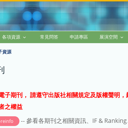
各項資源
常見問答
申請專區
展演空間
子資源
刊
電子期刊， 請遵守出版社相關規定及版權聲明，
者之權益
-- 參看各期刊之相關資訊、IF & Rankin
reinfo