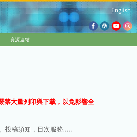
English
Facebook
Wordpres
Youtub
Ins
資源連結
Blog
:::
嚴禁大量列印與下載，以免影響全
g、投稿須知，目次服務.....