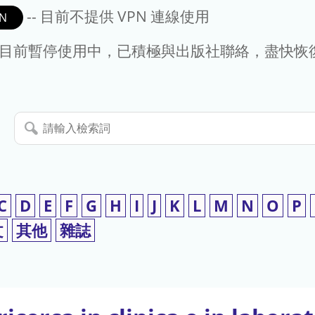
-- 目前不提供 VPN 連線使用
N
- 目前暫停使用中，已積極與出版社聯絡，盡快恢
請
輸
入
檢
索
C
D
E
F
G
H
I
J
K
L
M
N
O
P
詞
文
其他
雜誌