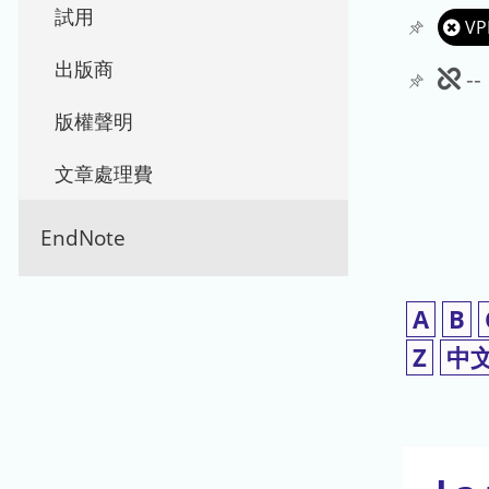
試用
VP
出版商
此
-
期
版權聲明
刊
文章處理費
暫
EndNote
停
使
A
B
用
Z
中