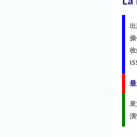
La 
出
操
收
IS
最
來
演