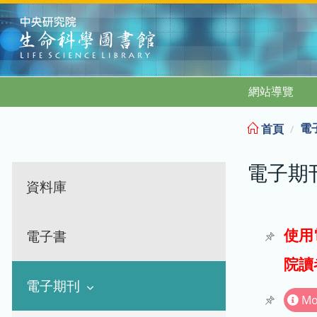
:::
網站導覽
電
首頁
電子期
資料庫
使用
電子書
院讀
電子期刊
Mo