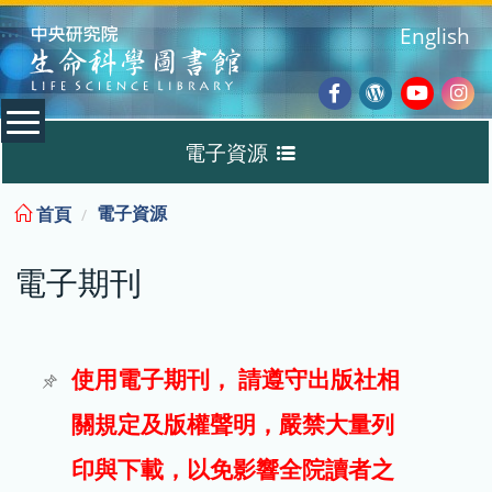
:::
English
Facebook
Wordpres
Youtub
Ins
電子資源
Blog
:::
電子資源
首頁
資料庫
電子期刊
電子書
電子期刊
使用電子期刊， 請遵守出版社相
關規定及版權聲明，嚴禁大量列
試用
印與下載，以免影響全院讀者之