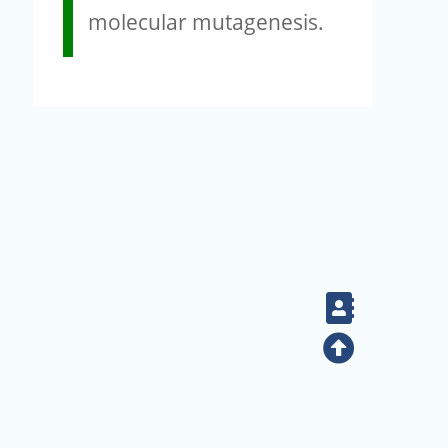
molecular mutagenesis.
Contact
Top
(02) 2789-9829
電話：
地址：臺北市南港區研究院路二段128號（生態時代