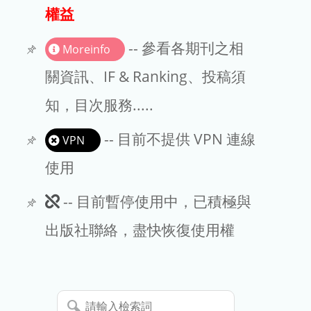
出版商
權益
版權聲明
-- 參看各期刊之相
Moreinfo
文章處理費
關資訊、IF & Ranking、投稿須
知，目次服務.....
EndNote
-- 目前不提供 VPN 連線
VPN
使用
此
-- 目前暫停使用中，已積極與
期
出版社聯絡，盡快恢復使用權
刊
暫
請