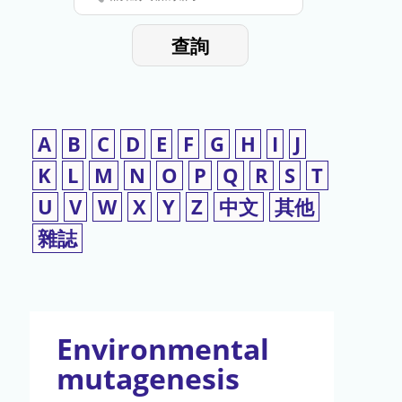
停
輸
入
使
查詢
檢
用
索
詞
A
B
C
D
E
F
G
H
I
J
K
L
M
N
O
P
Q
R
S
T
U
V
W
X
Y
Z
中文
其他
雜誌
Environmental
mutagenesis