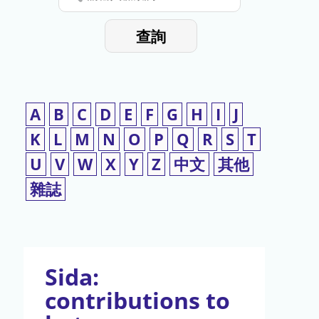
停
輸
入
使
查詢
檢
用
索
詞
A
B
C
D
E
F
G
H
I
J
K
L
M
N
O
P
Q
R
S
T
U
V
W
X
Y
Z
中文
其他
雜誌
Sida:
contributions to