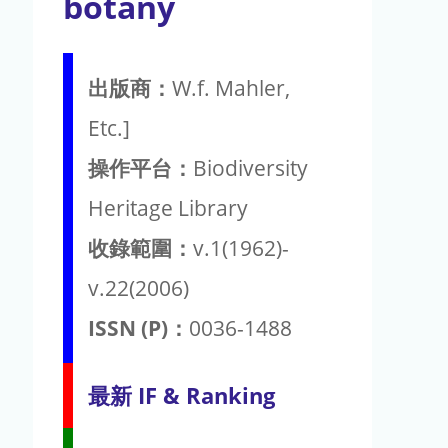
botany
出版商：
W.f. Mahler,
Etc.]
操作平台：
Biodiversity
Heritage Library
收錄範圍：
v.1(1962)-
v.22(2006)
ISSN (P)：
0036-1488
最新 IF & Ranking