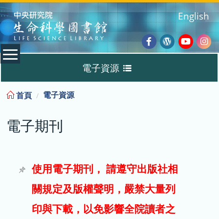
:::
English
Facebook
Wordpres
Youtub
Ins
電子資源
Blog
:::
電子資源
首頁
資料庫
電子期刊
電子書
電子期刊
使用電子期刊， 請遵守出版社相
關規定及版權聲明，嚴禁大量列
試用
印與下載，以免影響全院讀者之