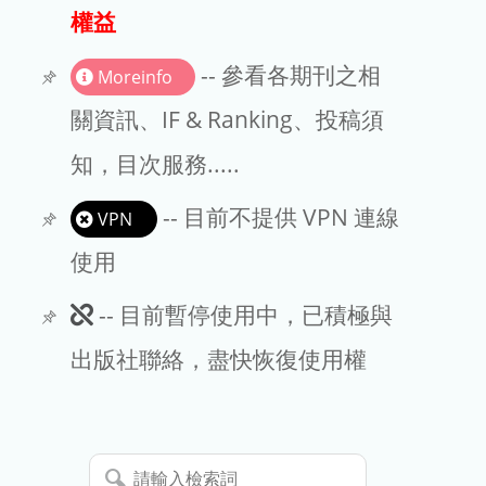
出版商
權益
版權聲明
-- 參看各期刊之相
Moreinfo
文章處理費
關資訊、IF & Ranking、投稿須
知，目次服務.....
EndNote
-- 目前不提供 VPN 連線
VPN
使用
此
-- 目前暫停使用中，已積極與
期
出版社聯絡，盡快恢復使用權
刊
暫
請