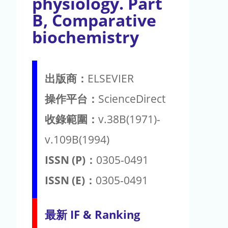
physiology. Part
B, Comparative
biochemistry
出版商：
ELSEVIER
操作平台：
ScienceDirect
收錄範圍：
v.38B(1971)-
v.109B(1994)
ISSN (P)：
0305-0491
ISSN (E)：
0305-0491
最新 IF & Ranking