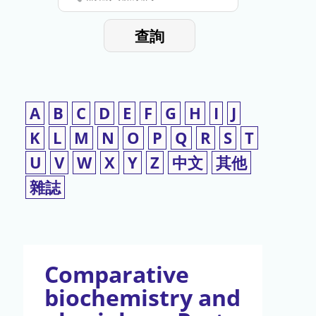
停
輸
入
使
查詢
檢
用
索
詞
A
B
C
D
E
F
G
H
I
J
K
L
M
N
O
P
Q
R
S
T
U
V
W
X
Y
Z
中文
其他
雜誌
Comparative
biochemistry and