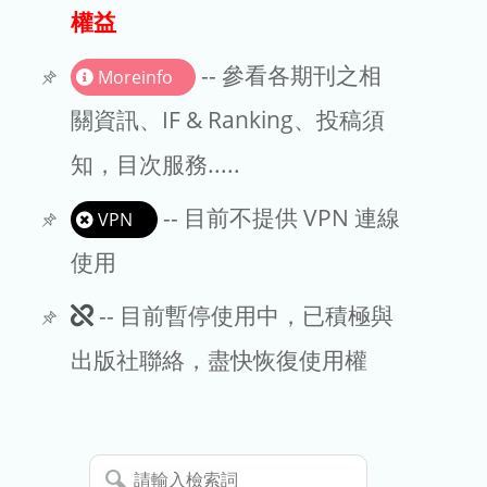
出版商
權益
版權聲明
-- 參看各期刊之相
Moreinfo
文章處理費
關資訊、IF & Ranking、投稿須
知，目次服務.....
EndNote
-- 目前不提供 VPN 連線
VPN
使用
此
-- 目前暫停使用中，已積極與
期
出版社聯絡，盡快恢復使用權
刊
暫
請