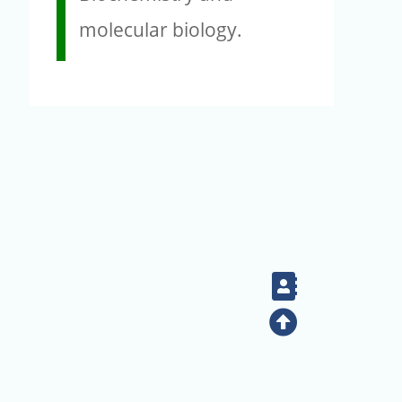
molecular biology.
Contact
Top
(02) 2789-9829
電話：