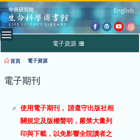
:::
English
Facebook
Wordpres
Youtub
Ins
電子資源
Blog
:::
電子資源
首頁
資料庫
電子期刊
電子書
電子期刊
使用電子期刊， 請遵守出版社相
關規定及版權聲明，嚴禁大量列
試用
印與下載，以免影響全院讀者之