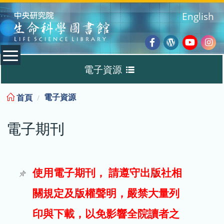
:::
English
Facebook
Wordpres
Youtub
Ins
電子資源
Blog
:::
電子資源
首頁
資料庫
電子期刊
電子書
電子期刊
使用電子期刊， 請遵守出版社相
關規定及版權聲明，嚴禁大量列
試用
印與下載，以免影響全院讀者之