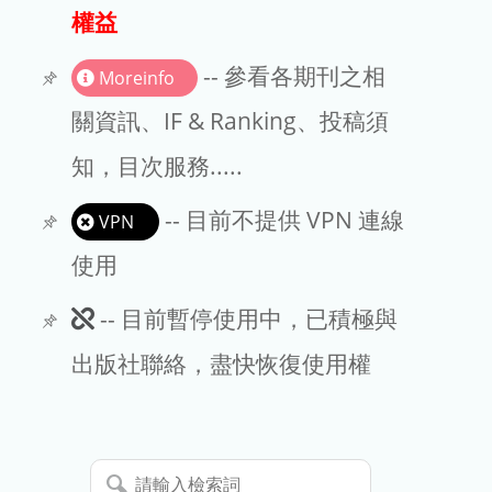
出版商
權益
版權聲明
-- 參看各期刊之相
Moreinfo
文章處理費
關資訊、IF & Ranking、投稿須
知，目次服務.....
EndNote
-- 目前不提供 VPN 連線
VPN
使用
此
-- 目前暫停使用中，已積極與
期
出版社聯絡，盡快恢復使用權
刊
暫
請