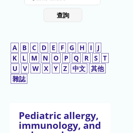
停
輸
入
使
查詢
檢
用
索
詞
A
B
C
D
E
F
G
H
I
J
K
L
M
N
O
P
Q
R
S
T
U
V
W
X
Y
Z
中文
其他
雜誌
Pediatric allergy,
immunology, and