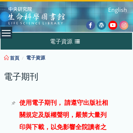
:::
English
Facebook
Wordpres
Youtub
Ins
電子資源
Blog
:::
電子資源
首頁
資料庫
電子期刊
電子書
電子期刊
使用電子期刊， 請遵守出版社相
關規定及版權聲明，嚴禁大量列
試用
印與下載，以免影響全院讀者之