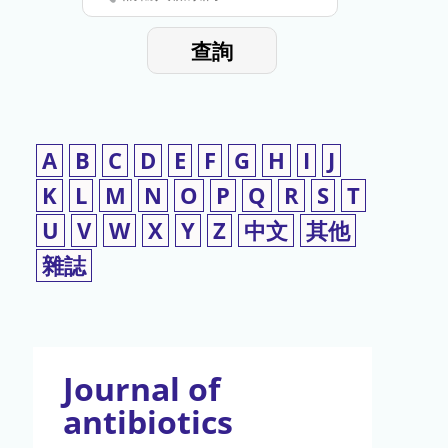
停
輸
入
使
查詢
檢
用
索
詞
A
B
C
D
E
F
G
H
I
J
K
L
M
N
O
P
Q
R
S
T
U
V
W
X
Y
Z
中文
其他
雜誌
Journal of
antibiotics