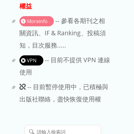
出版商
權益
版權聲明
-- 參看各期刊之相
Moreinfo
文章處理費
關資訊、IF & Ranking、投稿須
知，目次服務.....
EndNote
-- 目前不提供 VPN 連線
VPN
使用
此
-- 目前暫停使用中，已積極與
期
出版社聯絡，盡快恢復使用權
刊
暫
請