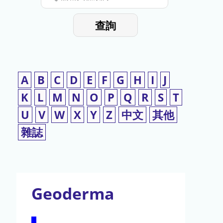
停
輸
入
使
查詢
檢
用
索
詞
A
B
C
D
E
F
G
H
I
J
K
L
M
N
O
P
Q
R
S
T
U
V
W
X
Y
Z
中文
其他
雜誌
Geoderma