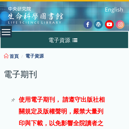
:::
English
Facebook
Wordpres
Youtub
Ins
電子資源
Blog
:::
電子資源
首頁
資料庫
電子期刊
電子書
電子期刊
使用電子期刊， 請遵守出版社相
關規定及版權聲明，嚴禁大量列
試用
印與下載，以免影響全院讀者之