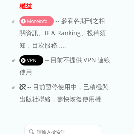
出版商
權益
版權聲明
-- 參看各期刊之相
Moreinfo
文章處理費
關資訊、IF & Ranking、投稿須
知，目次服務.....
EndNote
-- 目前不提供 VPN 連線
VPN
使用
此
-- 目前暫停使用中，已積極與
期
出版社聯絡，盡快恢復使用權
刊
暫
請