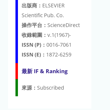
出版商：
ELSEVIER
Scientific Pub. Co.
操作平台：
ScienceDirect
收錄範圍：
v.1(1967)-
ISSN (P)：
0016-7061
ISSN (E)：
1872-6259
最新 IF & Ranking
來源：
Subscribed