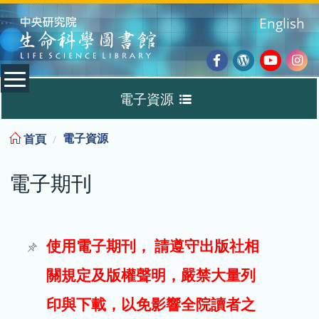
:::
English
Facebook
Wordpres
Youtub
Ins
電子資源
Blog
:::
電子資源
首頁
資料庫
電子期刊
電子書
電子期刊
使用電子期刊， 請遵守出版社相
關規定及版權聲明，嚴禁大量列
試用
印與下載，以免影響全院讀者之