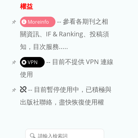
出版商
權益
版權聲明
-- 參看各期刊之相
Moreinfo
文章處理費
關資訊、IF & Ranking、投稿須
知，目次服務.....
EndNote
-- 目前不提供 VPN 連線
VPN
使用
此
-- 目前暫停使用中，已積極與
期
出版社聯絡，盡快恢復使用權
刊
暫
請