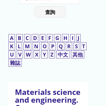
停
輸
入
使
查詢
檢
用
索
詞
A
B
C
D
E
F
G
H
I
J
K
L
M
N
O
P
Q
R
S
T
U
V
W
X
Y
Z
中文
其他
雜誌
Materials science
and engineering.