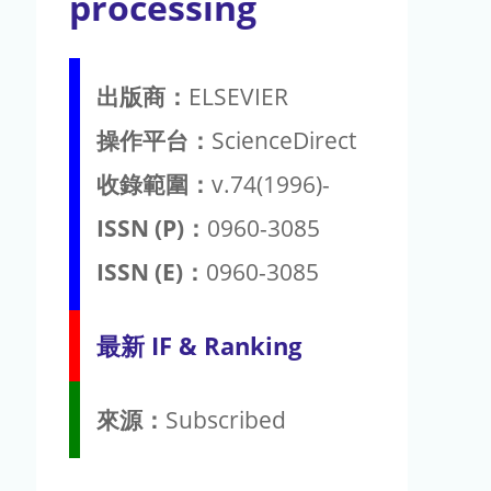
processing
出版商：
ELSEVIER
操作平台：
ScienceDirect
收錄範圍：
v.74(1996)-
ISSN (P)：
0960-3085
ISSN (E)：
0960-3085
最新 IF & Ranking
來源：
Subscribed