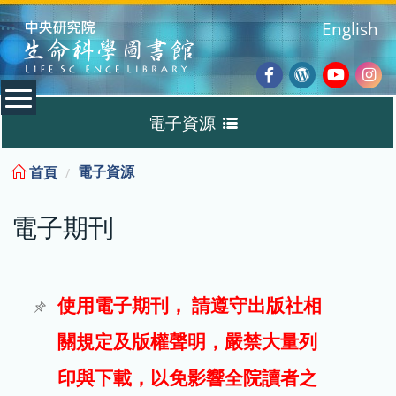
:::
English
Facebook
Wordpres
Youtub
Ins
電子資源
Blog
:::
電子資源
首頁
資料庫
電子期刊
電子書
電子期刊
使用電子期刊， 請遵守出版社相
關規定及版權聲明，嚴禁大量列
試用
印與下載，以免影響全院讀者之