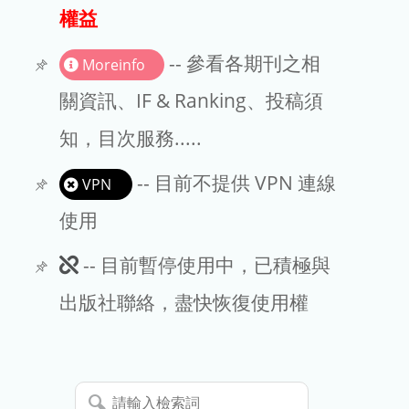
出版商
權益
版權聲明
-- 參看各期刊之相
Moreinfo
文章處理費
關資訊、IF & Ranking、投稿須
知，目次服務.....
EndNote
-- 目前不提供 VPN 連線
VPN
使用
此
-- 目前暫停使用中，已積極與
期
出版社聯絡，盡快恢復使用權
刊
暫
請