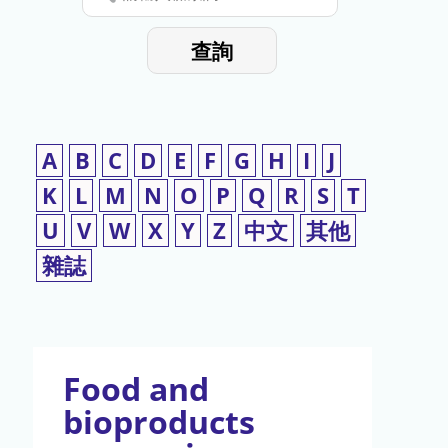
停
輸
入
使
查詢
檢
用
索
詞
A
B
C
D
E
F
G
H
I
J
K
L
M
N
O
P
Q
R
S
T
U
V
W
X
Y
Z
中文
其他
雜誌
Food and
bioproducts