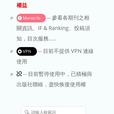
出版商
權益
版權聲明
-- 參看各期刊之相
Moreinfo
文章處理費
關資訊、IF & Ranking、投稿須
知，目次服務.....
EndNote
-- 目前不提供 VPN 連線
VPN
使用
此
-- 目前暫停使用中，已積極與
期
出版社聯絡，盡快恢復使用權
刊
暫
請