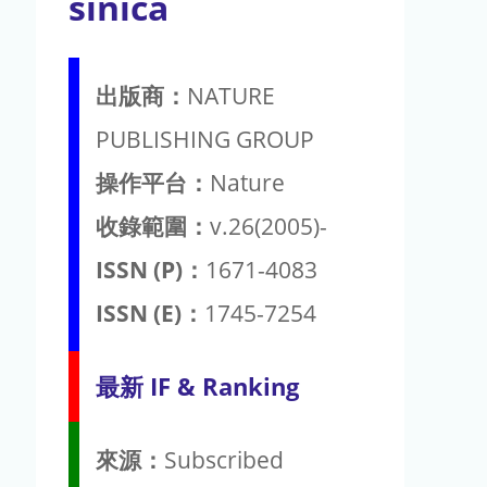
sinica
出版商：
NATURE
PUBLISHING GROUP
操作平台：
Nature
收錄範圍：
v.26(2005)-
ISSN (P)：
1671-4083
ISSN (E)：
1745-7254
最新 IF & Ranking
來源：
Subscribed