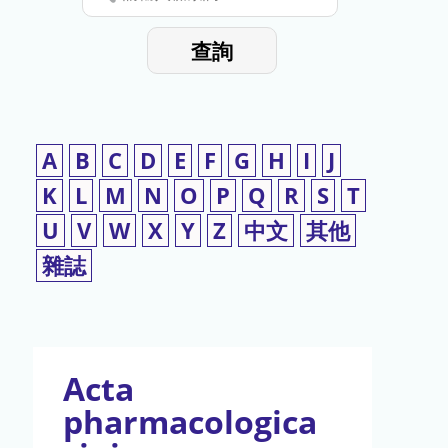
停
輸
入
使
查詢
檢
用
索
詞
A
B
C
D
E
F
G
H
I
J
K
L
M
N
O
P
Q
R
S
T
U
V
W
X
Y
Z
中文
其他
雜誌
Acta
pharmacologica