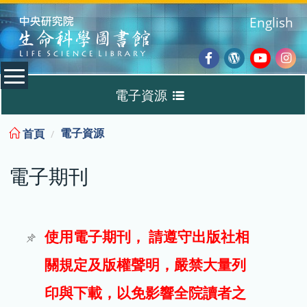
:::
English
Facebook
Wordpres
Youtub
Ins
電子資源
Blog
:::
電子資源
首頁
資料庫
電子期刊
電子書
電子期刊
使用電子期刊， 請遵守出版社相
關規定及版權聲明，嚴禁大量列
試用
印與下載，以免影響全院讀者之