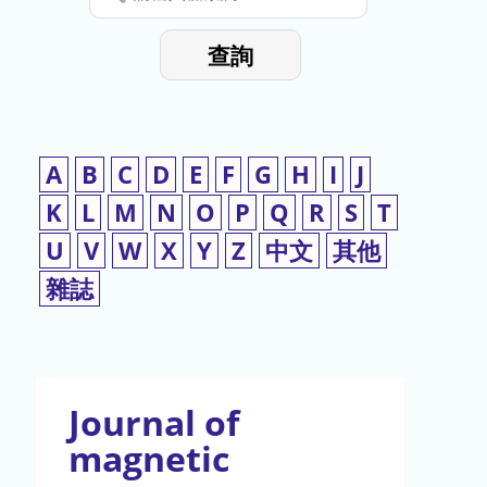
停
輸
入
使
查詢
檢
用
索
詞
A
B
C
D
E
F
G
H
I
J
K
L
M
N
O
P
Q
R
S
T
U
V
W
X
Y
Z
中文
其他
雜誌
Journal of
magnetic