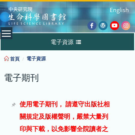
:::
English
Facebook
Wordpres
Youtub
Ins
電子資源
Blog
:::
電子資源
首頁
資料庫
電子期刊
電子書
電子期刊
使用電子期刊， 請遵守出版社相
關規定及版權聲明，嚴禁大量列
試用
印與下載，以免影響全院讀者之