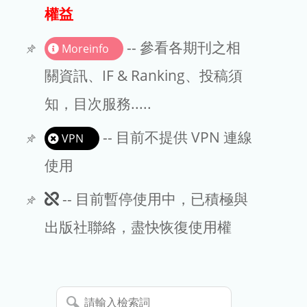
出版商
權益
版權聲明
-- 參看各期刊之相
Moreinfo
文章處理費
關資訊、IF & Ranking、投稿須
知，目次服務.....
EndNote
-- 目前不提供 VPN 連線
VPN
使用
此
-- 目前暫停使用中，已積極與
期
出版社聯絡，盡快恢復使用權
刊
暫
請