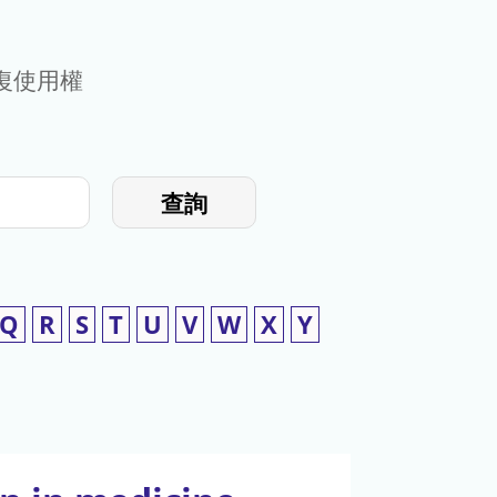
復使用權
查詢
Q
R
S
T
U
V
W
X
Y