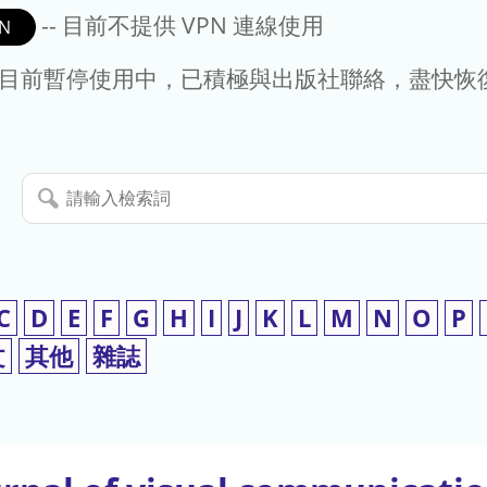
-- 目前不提供 VPN 連線使用
N
- 目前暫停使用中，已積極與出版社聯絡，盡快恢
請
輸
入
檢
索
C
D
E
F
G
H
I
J
K
L
M
N
O
P
詞
文
其他
雜誌