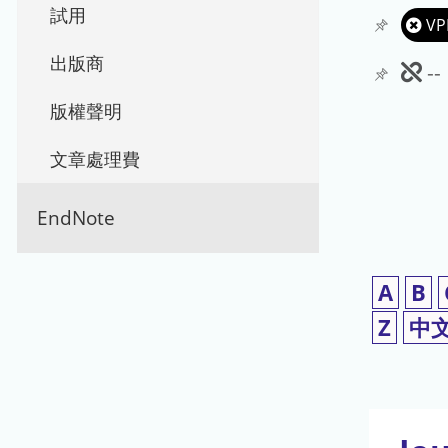
試用
VP
出版商
此
-
期
版權聲明
刊
文章處理費
暫
EndNote
停
使
A
B
用
Z
中