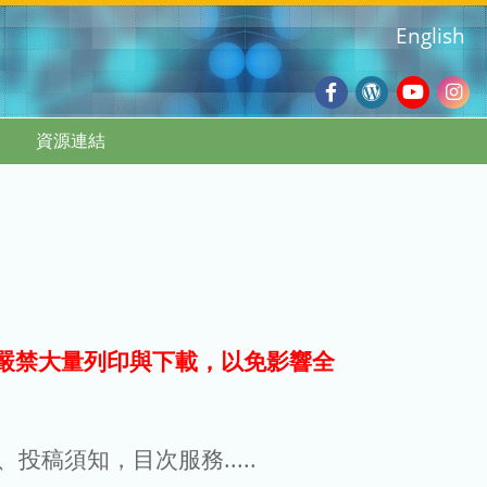
English
Facebook
Wordpres
Youtub
Ins
資源連結
Blog
:::
嚴禁大量列印與下載，以免影響全
g、投稿須知，目次服務.....