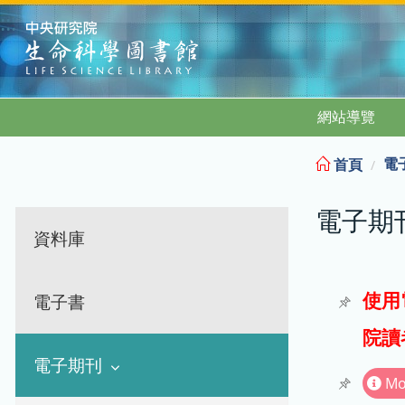
:::
網站導覽
電
首頁
電子期
資料庫
使用
電子書
院讀
電子期刊
Mo