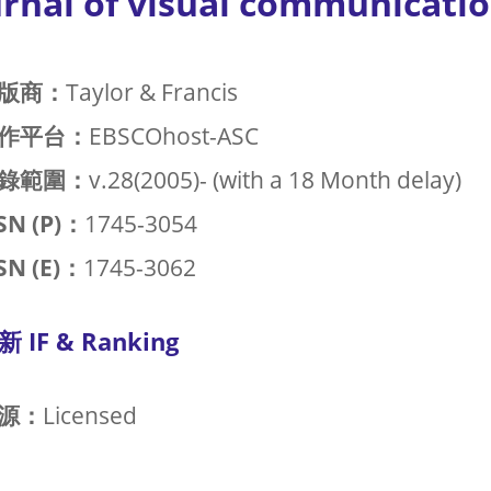
urnal of visual communicatio
版商：
Taylor & Francis
作平台：
EBSCOhost-ASC
錄範圍：
v.28(2005)- (with a 18 Month delay)
SN (P)：
1745-3054
SN (E)：
1745-3062
新 IF & Ranking
源：
Licensed