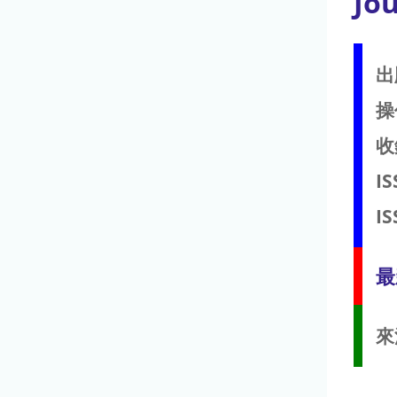
Jo
出
操
收
IS
IS
最
來