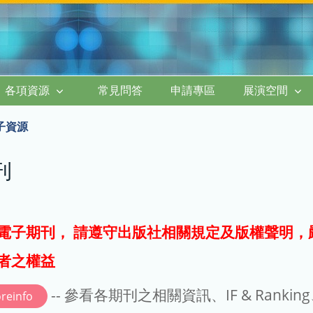
各項資源
常見問答
申請專區
展演空間
子資源
刊
電子期刊， 請遵守出版社相關規定及版權聲明，
者之權益
-- 參看各期刊之相關資訊、IF & Rankin
reinfo