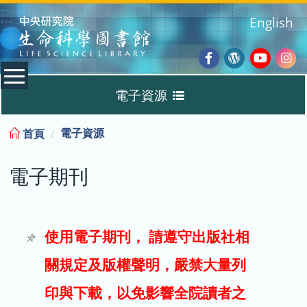
:::
English
Facebook
Wordpres
Youtub
Ins
電子資源
Blog
:::
電子資源
首頁
資料庫
電子期刊
電子書
電子期刊
使用電子期刊， 請遵守出版社相
關規定及版權聲明，嚴禁大量列
試用
印與下載，以免影響全院讀者之