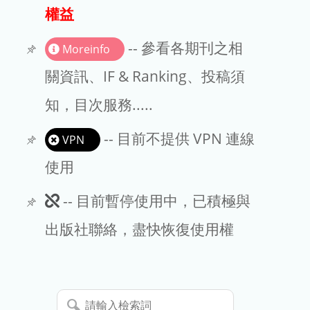
出版商
權益
版權聲明
-- 參看各期刊之相
Moreinfo
文章處理費
關資訊、IF & Ranking、投稿須
知，目次服務.....
EndNote
-- 目前不提供 VPN 連線
VPN
使用
此
-- 目前暫停使用中，已積極與
期
出版社聯絡，盡快恢復使用權
刊
暫
請