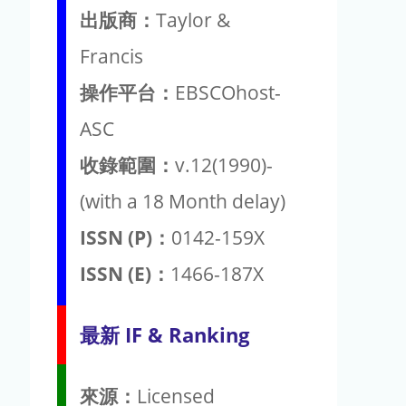
出版商：
Taylor &
Francis
操作平台：
EBSCOhost-
ASC
收錄範圍：
v.12(1990)-
(with a 18 Month delay)
ISSN (P)：
0142-159X
ISSN (E)：
1466-187X
最新 IF & Ranking
來源：
Licensed