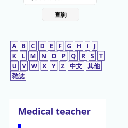
停
輸
入
使
查詢
檢
用
索
詞
A
B
C
D
E
F
G
H
I
J
K
L
M
N
O
P
Q
R
S
T
U
V
W
X
Y
Z
中文
其他
雜誌
Medical teacher