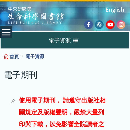
:::
English
Facebook
Wordpres
Youtub
Ins
電子資源
Blog
:::
電子資源
首頁
資料庫
電子期刊
電子書
電子期刊
使用電子期刊， 請遵守出版社相
關規定及版權聲明，嚴禁大量列
試用
印與下載，以免影響全院讀者之