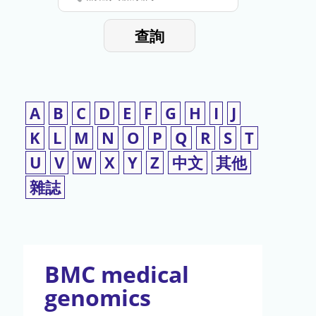
停
輸
入
使
查詢
檢
用
索
詞
A
B
C
D
E
F
G
H
I
J
K
L
M
N
O
P
Q
R
S
T
U
V
W
X
Y
Z
中文
其他
雜誌
BMC medical
genomics