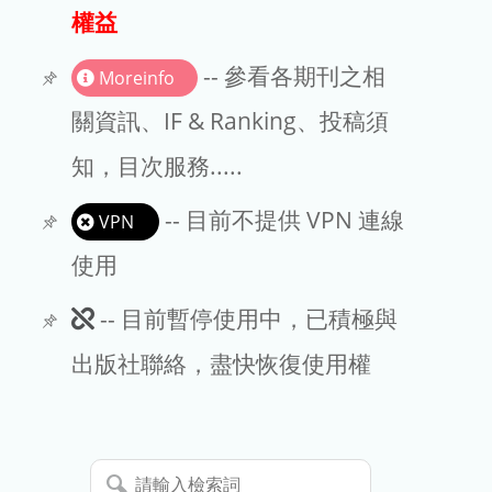
出版商
權益
版權聲明
-- 參看各期刊之相
Moreinfo
文章處理費
關資訊、IF & Ranking、投稿須
知，目次服務.....
EndNote
-- 目前不提供 VPN 連線
VPN
使用
此
-- 目前暫停使用中，已積極與
期
出版社聯絡，盡快恢復使用權
刊
暫
請