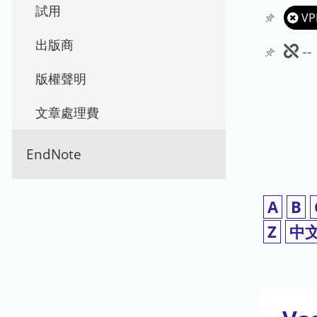
試用
VP
出版商
此
-
期
版權聲明
刊
文章處理費
暫
EndNote
停
使
A
B
用
Z
中