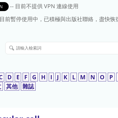
-- 目前不提供 VPN 連線使用
N
- 目前暫停使用中，已積極與出版社聯絡，盡快恢
請
輸
入
檢
索
C
D
E
F
G
H
I
J
K
L
M
N
O
P
詞
文
其他
雜誌