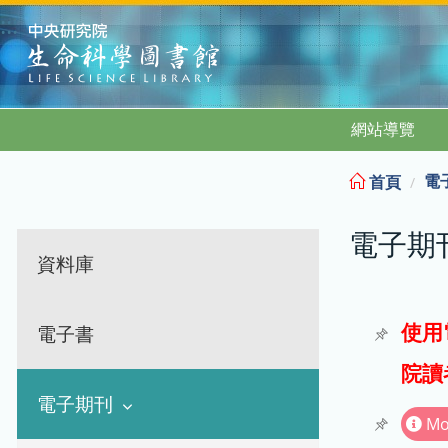
:::
網站導覽
電
首頁
電子期
資料庫
使用
電子書
院讀
電子期刊
Mo