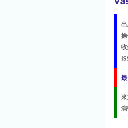
Vas
出
操
收
IS
最
來
演