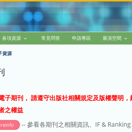
各項資源
常見問答
申請專區
展演空間
子資源
刊
電子期刊， 請遵守出版社相關規定及版權聲明，
者之權益
-- 參看各期刊之相關資訊、IF & Rankin
reinfo