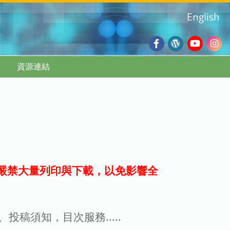
English
Facebook
Wordpres
Youtub
Ins
資源連結
Blog
:::
嚴禁大量列印與下載，以免影響全
g、投稿須知，目次服務.....