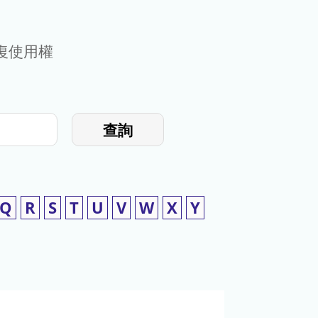
復使用權
查詢
Q
R
S
T
U
V
W
X
Y