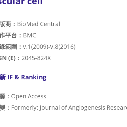
cular cell
版商：
BioMed Central
作平台：
BMC
錄範圍：
v.1(2009)-v.8(2016)
SN (E)：
2045-824X
新 IF & Ranking
源：
Open Access
變：
Formerly: Journal of Angiogenesis Resear