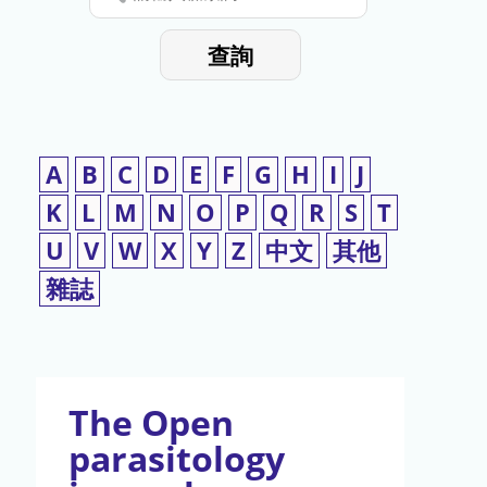
停
輸
入
使
查詢
檢
用
索
詞
A
B
C
D
E
F
G
H
I
J
K
L
M
N
O
P
Q
R
S
T
U
V
W
X
Y
Z
中文
其他
雜誌
The Open
parasitology