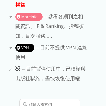
出版商
權益
版權聲明
-- 參看各期刊之相
Moreinfo
文章處理費
關資訊、IF & Ranking、投稿須
知，目次服務.....
EndNote
-- 目前不提供 VPN 連線
VPN
使用
此
-- 目前暫停使用中，已積極與
期
出版社聯絡，盡快恢復使用權
刊
暫
請