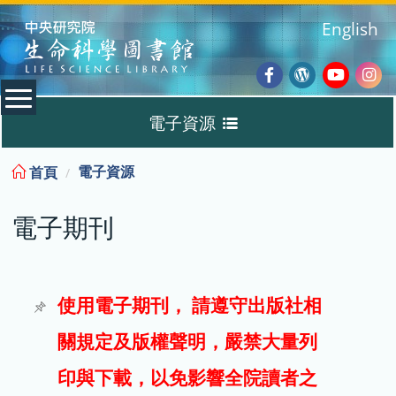
:::
English
Facebook
Wordpres
Youtub
Ins
電子資源
Blog
:::
電子資源
首頁
資料庫
電子期刊
電子書
電子期刊
使用電子期刊， 請遵守出版社相
關規定及版權聲明，嚴禁大量列
試用
印與下載，以免影響全院讀者之