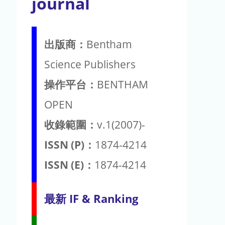
journal
出版商：
Bentham
Science Publishers
操作平台：
BENTHAM
OPEN
收錄範圍：
v.1(2007)-
ISSN (P)：
1874-4214
ISSN (E)：
1874-4214
最新 IF & Ranking