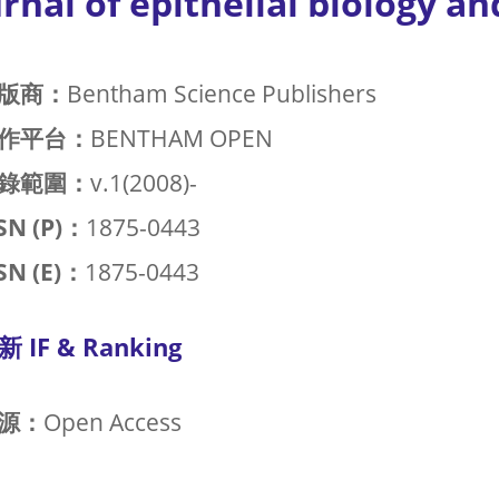
rnal of epithelial biology 
版商：
Bentham Science Publishers
作平台：
BENTHAM OPEN
錄範圍：
v.1(2008)-
SN (P)：
1875-0443
SN (E)：
1875-0443
新 IF & Ranking
源：
Open Access