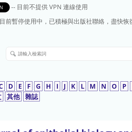
-- 目前不提供 VPN 連線使用
N
- 目前暫停使用中，已積極與出版社聯絡，盡快恢
請
輸
入
檢
索
C
D
E
F
G
H
I
J
K
L
M
N
O
P
詞
文
其他
雜誌