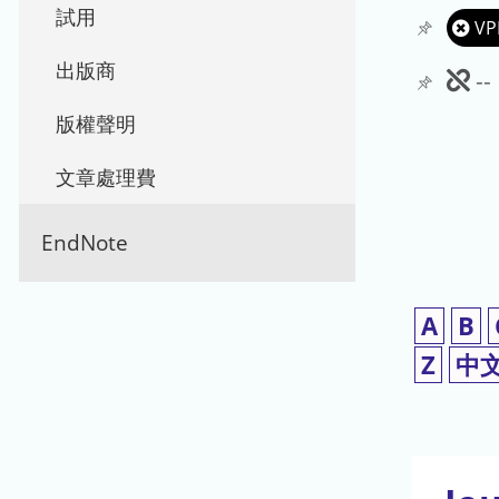
試用
VP
出版商
此
-
期
版權聲明
刊
文章處理費
暫
EndNote
停
使
A
B
用
Z
中