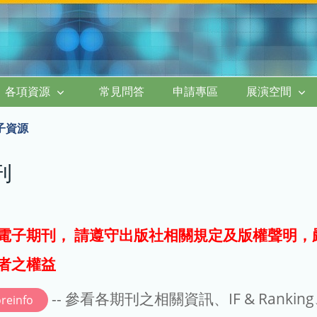
各項資源
常見問答
申請專區
展演空間
子資源
刊
電子期刊， 請遵守出版社相關規定及版權聲明，
者之權益
-- 參看各期刊之相關資訊、IF & Rankin
reinfo