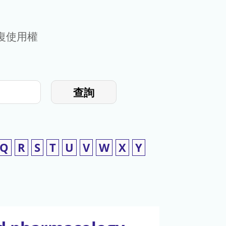
復使用權
查詢
Q
R
S
T
U
V
W
X
Y