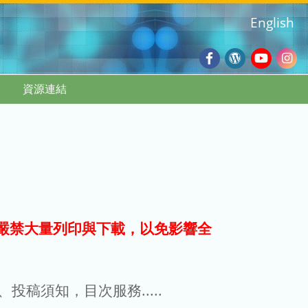
English
Facebook
Wordpres
Youtub
Ins
資源連結
Blog
:::
嚴禁大量列印與下載，以免影響全
g、投稿須知，目次服務.....