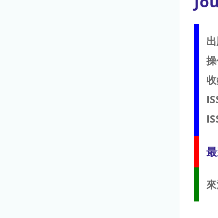
Jou
出
操
收
IS
IS
最
來