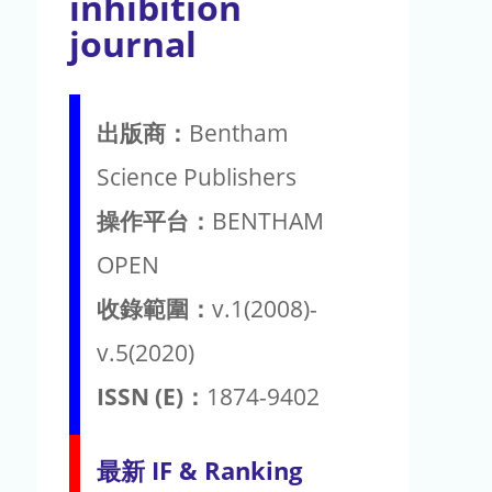
inhibition
journal
出版商：
Bentham
Science Publishers
操作平台：
BENTHAM
OPEN
收錄範圍：
v.1(2008)-
v.5(2020)
ISSN (E)：
1874-9402
最新 IF & Ranking