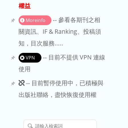
出版商
權益
版權聲明
-- 參看各期刊之相
Moreinfo
文章處理費
關資訊、IF & Ranking、投稿須
知，目次服務.....
EndNote
-- 目前不提供 VPN 連線
VPN
使用
此
-- 目前暫停使用中，已積極與
期
出版社聯絡，盡快恢復使用權
刊
暫
請