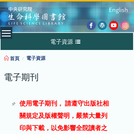
:::
English
Facebook
Wordpres
Youtub
Ins
電子資源
Blog
:::
電子資源
首頁
資料庫
電子期刊
電子書
電子期刊
使用電子期刊， 請遵守出版社相
關規定及版權聲明，嚴禁大量列
試用
印與下載，以免影響全院讀者之