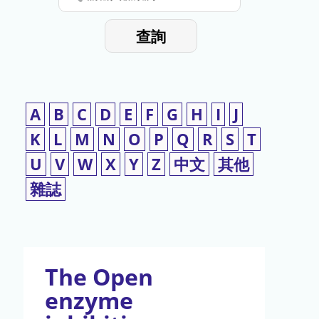
停
輸
入
使
查詢
檢
用
索
詞
A
B
C
D
E
F
G
H
I
J
K
L
M
N
O
P
Q
R
S
T
U
V
W
X
Y
Z
中文
其他
雜誌
The Open
enzyme