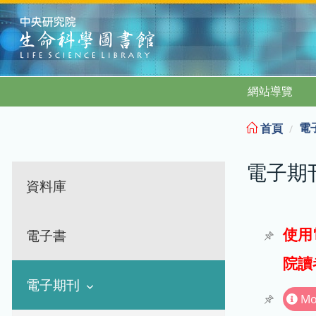
:::
網站導覽
電
首頁
電子期
資料庫
使用
電子書
院讀
電子期刊
Mo