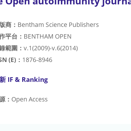
e Open autoimmunity journa
版商：
Bentham Science Publishers
作平台：
BENTHAM OPEN
錄範圍：
v.1(2009)-v.6(2014)
SN (E)：
1876-8946
新 IF & Ranking
源：
Open Access