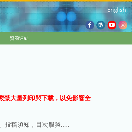
English
Facebook
Wordpres
Youtub
Ins
資源連結
Blog
:::
嚴禁大量列印與下載，以免影響全
g、投稿須知，目次服務.....