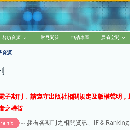
各項資源
常見問答
申請專區
展演空間
子資源
刊
電子期刊， 請遵守出版社相關規定及版權聲明，
者之權益
-- 參看各期刊之相關資訊、IF & Rankin
reinfo