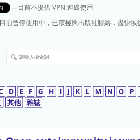
-- 目前不提供 VPN 連線使用
N
- 目前暫停使用中，已積極與出版社聯絡，盡快恢
請
輸
入
檢
索
C
D
E
F
G
H
I
J
K
L
M
N
O
P
詞
文
其他
雜誌