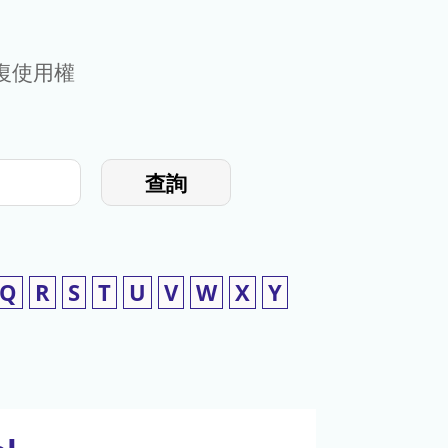
復使用權
查詢
Q
R
S
T
U
V
W
X
Y