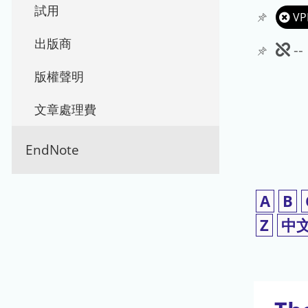
試用
VP
出版商
此
-
期
版權聲明
刊
文章處理費
暫
EndNote
停
使
A
B
用
Z
中