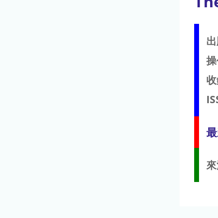
Th
出
操
收
IS
最
來