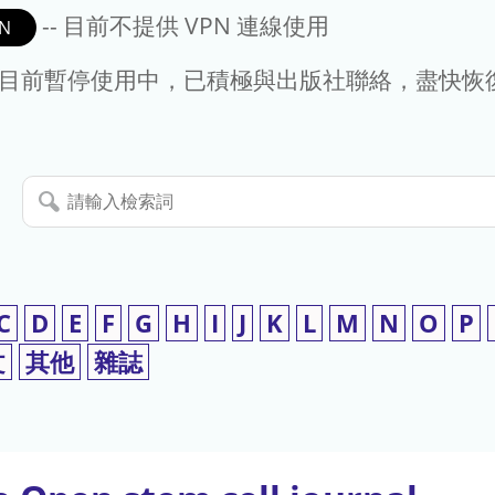
-- 目前不提供 VPN 連線使用
N
- 目前暫停使用中，已積極與出版社聯絡，盡快恢
請
輸
入
檢
索
C
D
E
F
G
H
I
J
K
L
M
N
O
P
詞
文
其他
雜誌