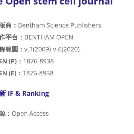
e Open stem cell journal
版商：
Bentham Science Publishers
作平台：
BENTHAM OPEN
錄範圍：
v.1(2009)-v.6(2020)
SN (P)：
1876-8938
SN (E)：
1876-8938
新 IF & Ranking
源：
Open Access