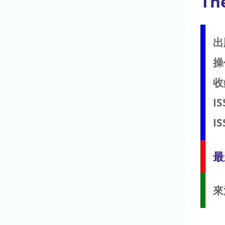
Th
出
操
收
IS
IS
最
來