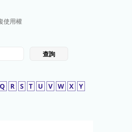
復使用權
查詢
Q
R
S
T
U
V
W
X
Y