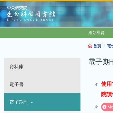
:::
網站導覽
電
首頁
電子期
資料庫
使用
電子書
院讀
電子期刊
Mo