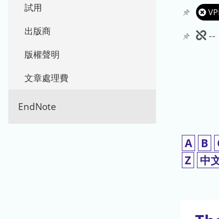
試用
VP
出版商
此
-
期
版權聲明
刊
文章處理費
暫
EndNote
停
使
A
B
用
Z
中