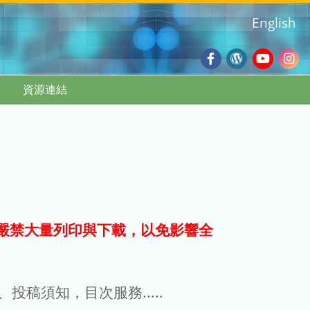
English
Facebook
Wordpres
Youtub
Ins
資源連結
Blog
:::
嚴禁大量列印與下載，以免影響全
g、投稿須知，目次服務.....