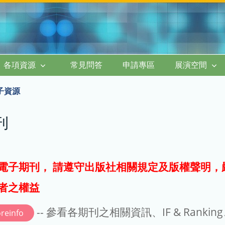
各項資源
常見問答
申請專區
展演空間
子資源
刊
電子期刊， 請遵守出版社相關規定及版權聲明，
者之權益
-- 參看各期刊之相關資訊、IF & Rankin
reinfo