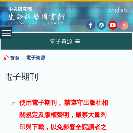
:::
English
Facebook
Wordpres
Youtub
Ins
電子資源
Blog
:::
電子資源
首頁
資料庫
電子期刊
電子書
電子期刊
使用電子期刊， 請遵守出版社相
關規定及版權聲明，嚴禁大量列
試用
印與下載，以免影響全院讀者之