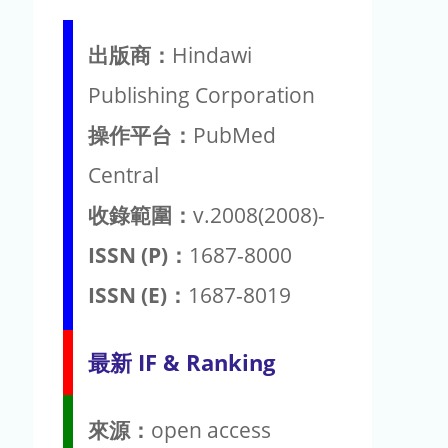
出版商：
Hindawi
Publishing Corporation
操作平台：
PubMed
Central
收錄範圍：
v.2008(2008)-
ISSN (P)：
1687-8000
ISSN (E)：
1687-8019
最新 IF & Ranking
來源：
open access