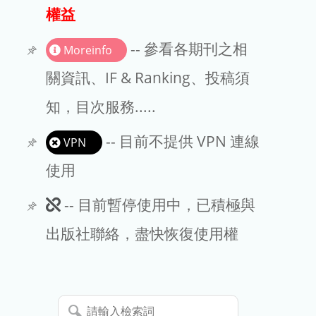
出版商
權益
版權聲明
-- 參看各期刊之相
Moreinfo
文章處理費
關資訊、IF & Ranking、投稿須
知，目次服務.....
EndNote
-- 目前不提供 VPN 連線
VPN
使用
此
-- 目前暫停使用中，已積極與
期
出版社聯絡，盡快恢復使用權
刊
暫
請