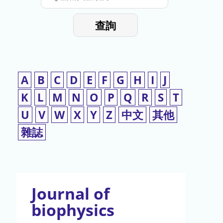
停
輸
入
使
查詢
檢
用
索
詞
A
B
C
D
E
F
G
H
I
J
K
L
M
N
O
P
Q
R
S
T
U
V
W
X
Y
Z
中文
其他
雜誌
Journal of
biophysics