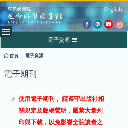
:::
English
Facebook
Wordpres
Youtub
Ins
電子資源
Blog
:::
電子資源
首頁
資料庫
電子期刊
電子書
電子期刊
使用電子期刊， 請遵守出版社相
關規定及版權聲明，嚴禁大量列
試用
印與下載，以免影響全院讀者之