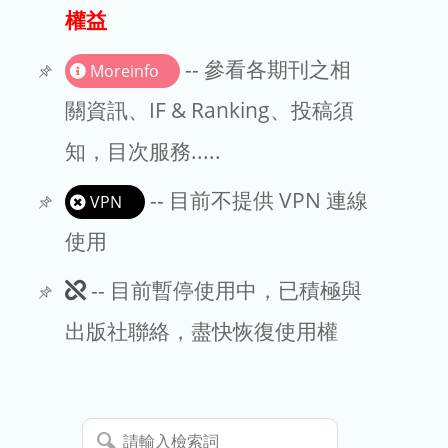
出版商
權益
版權聲明
-- 參看各期刊之相
Moreinfo
文章處理費
關資訊、IF & Ranking、投稿須
知，目次服務.....
EndNote
-- 目前不提供 VPN 連線
VPN
使用
此
-- 目前暫停使用中，已積極與
期
出版社聯絡，盡快恢復使用權
刊
暫
請