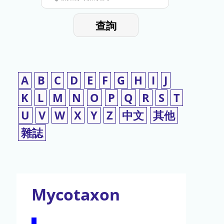
停
輸
入
使
查詢
檢
用
索
詞
A
B
C
D
E
F
G
H
I
J
K
L
M
N
O
P
Q
R
S
T
U
V
W
X
Y
Z
中文
其他
雜誌
Mycotaxon