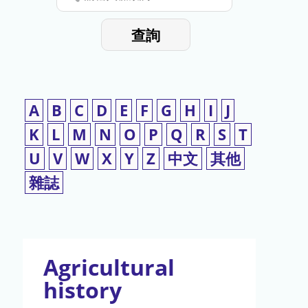
停
輸
入
使
查詢
檢
用
索
詞
A
B
C
D
E
F
G
H
I
J
K
L
M
N
O
P
Q
R
S
T
U
V
W
X
Y
Z
中文
其他
雜誌
Agricultural
history