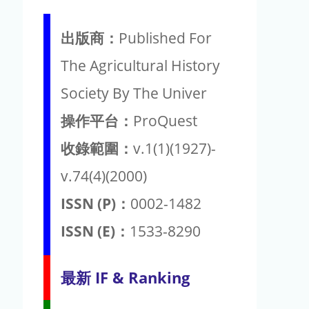
出版商：
Published For
The Agricultural History
Society By The Univer
操作平台：
ProQuest
收錄範圍：
v.1(1)(1927)-
v.74(4)(2000)
ISSN (P)：
0002-1482
ISSN (E)：
1533-8290
最新 IF & Ranking