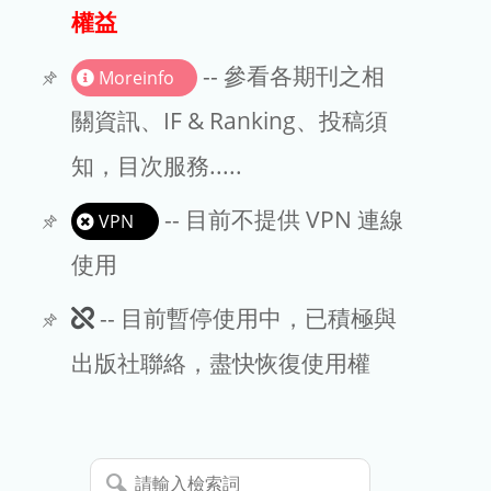
出版商
權益
版權聲明
-- 參看各期刊之相
Moreinfo
文章處理費
關資訊、IF & Ranking、投稿須
知，目次服務.....
EndNote
-- 目前不提供 VPN 連線
VPN
使用
此
-- 目前暫停使用中，已積極與
期
出版社聯絡，盡快恢復使用權
刊
暫
請