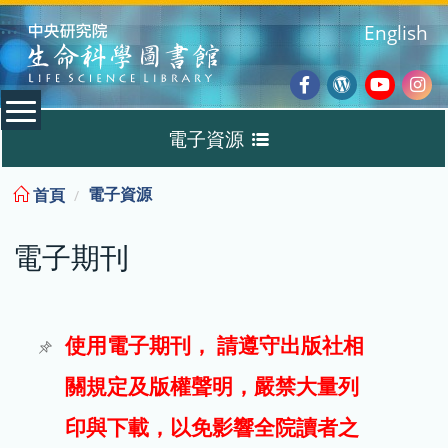
:::
English
Facebook
Wordpres
Youtub
Ins
電子資源
Blog
:::
電子資源
首頁
資料庫
電子期刊
電子書
電子期刊
使用電子期刊， 請遵守出版社相
關規定及版權聲明，嚴禁大量列
試用
印與下載，以免影響全院讀者之