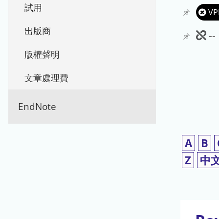
試用
VP
出版商
此
-
期
版權聲明
刊
文章處理費
暫
EndNote
停
使
A
B
用
Z
中