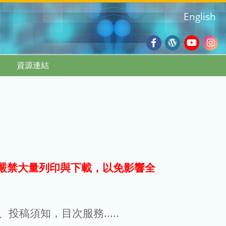
English
Facebook
Wordpres
Youtub
Ins
資源連結
Blog
:::
嚴禁大量列印與下載，以免影響全
g、投稿須知，目次服務.....