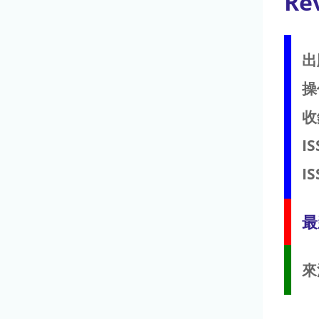
Re
出
操
收
IS
IS
最
來