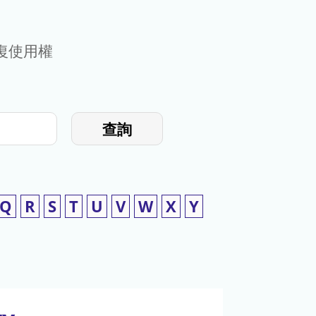
復使用權
查詢
Q
R
S
T
U
V
W
X
Y