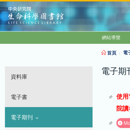
:::
網站導覽
電
首頁
電子期
資料庫
使用
電子書
院讀
電子期刊
Mo