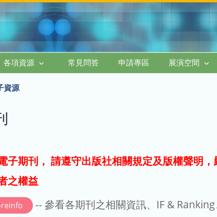
各項資源
常見問答
申請專區
展演空間
子資源
刊
電子期刊， 請遵守出版社相關規定及版權聲明，
者之權益
-- 參看各期刊之相關資訊、IF & Rankin
reinfo