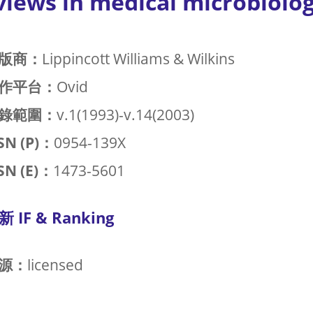
views in medical microbiolo
版商：
Lippincott Williams & Wilkins
作平台：
Ovid
錄範圍：
v.1(1993)-v.14(2003)
SN (P)：
0954-139X
SN (E)：
1473-5601
新 IF & Ranking
源：
licensed