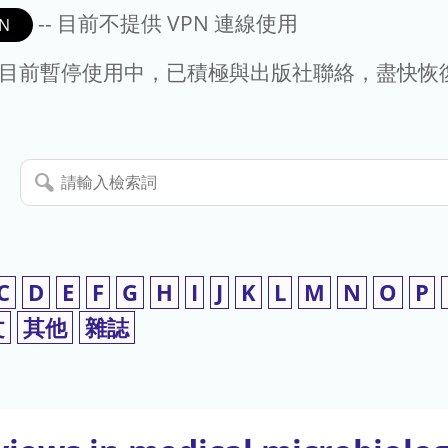
-- 目前不提供 VPN 連線使用
N
- 目前暫停使用中，已積極與出版社聯絡，盡快恢
請
輸
入
檢
索
C
D
E
F
G
H
I
J
K
L
M
N
O
P
詞
文
其他
雜誌