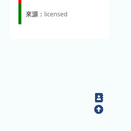
來源：
licensed
Contact
Top