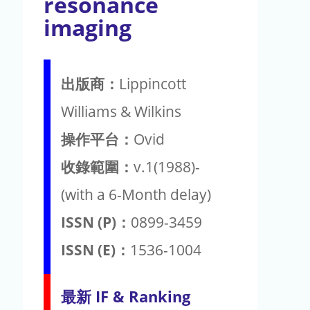
resonance
imaging
出版商：
Lippincott
Williams & Wilkins
操作平台：
Ovid
收錄範圍：
v.1(1988)-
(with a 6-Month delay)
ISSN (P)：
0899-3459
ISSN (E)：
1536-1004
最新 IF & Ranking