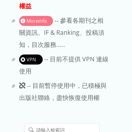
出版商
權益
版權聲明
-- 參看各期刊之相
Moreinfo
文章處理費
關資訊、IF & Ranking、投稿須
知，目次服務.....
EndNote
-- 目前不提供 VPN 連線
VPN
使用
此
-- 目前暫停使用中，已積極與
期
出版社聯絡，盡快恢復使用權
刊
暫
請