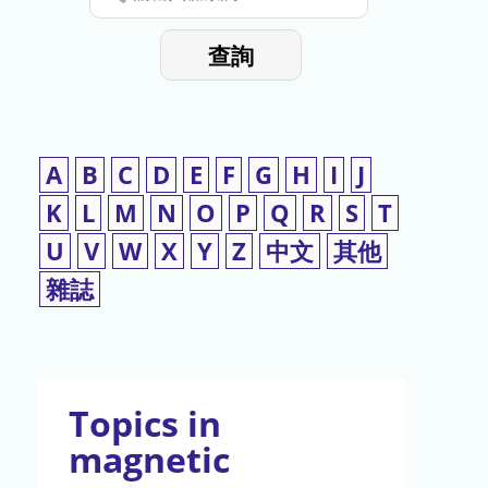
停
輸
入
使
查詢
檢
用
索
詞
A
B
C
D
E
F
G
H
I
J
K
L
M
N
O
P
Q
R
S
T
U
V
W
X
Y
Z
中文
其他
雜誌
Topics in
magnetic