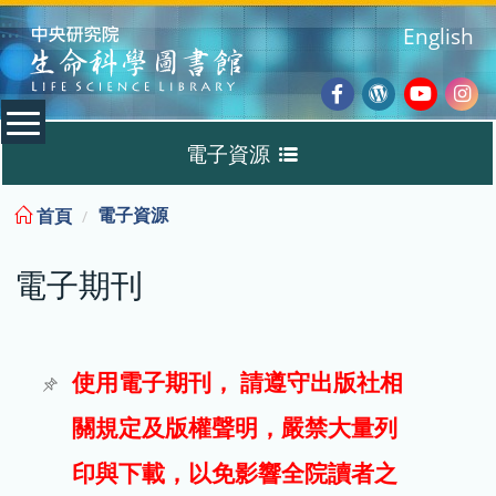
:::
English
Facebook
Wordpres
Youtub
Ins
電子資源
Blog
:::
電子資源
首頁
資料庫
電子期刊
電子書
電子期刊
使用電子期刊， 請遵守出版社相
關規定及版權聲明，嚴禁大量列
試用
印與下載，以免影響全院讀者之