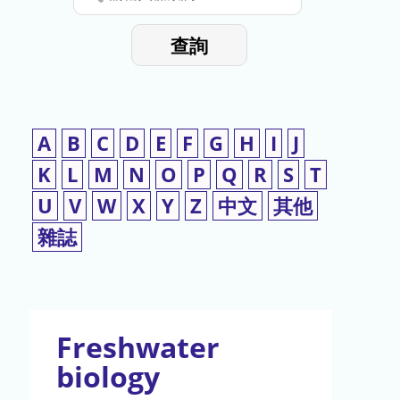
停
輸
入
使
查詢
檢
用
索
詞
A
B
C
D
E
F
G
H
I
J
K
L
M
N
O
P
Q
R
S
T
U
V
W
X
Y
Z
中文
其他
雜誌
Freshwater
biology