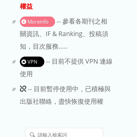
出版商
權益
版權聲明
-- 參看各期刊之相
Moreinfo
文章處理費
關資訊、IF & Ranking、投稿須
知，目次服務.....
EndNote
-- 目前不提供 VPN 連線
VPN
使用
此
-- 目前暫停使用中，已積極與
期
出版社聯絡，盡快恢復使用權
刊
暫
請