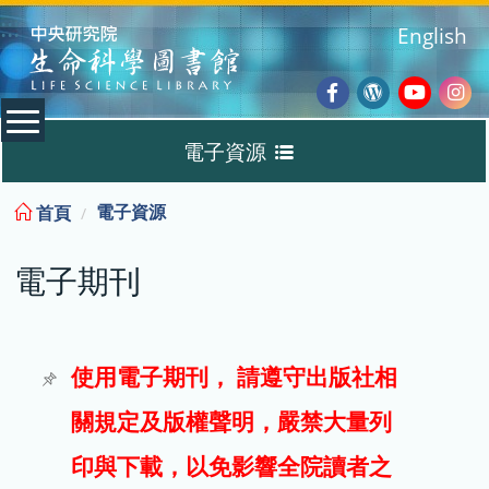
:::
English
Facebook
Wordpres
Youtub
Ins
電子資源
Blog
:::
電子資源
首頁
資料庫
電子期刊
電子書
電子期刊
使用電子期刊， 請遵守出版社相
關規定及版權聲明，嚴禁大量列
試用
印與下載，以免影響全院讀者之