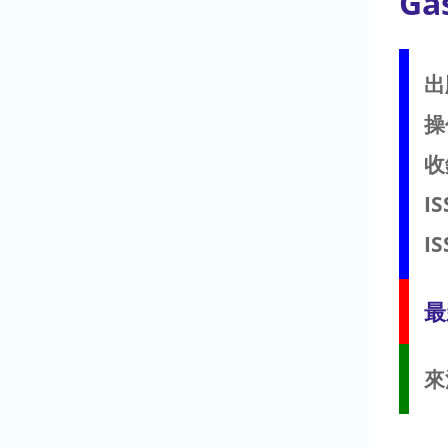
Ga
出
操
收
IS
IS
最
來