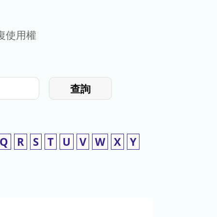
復使用權
查詢
Q
R
S
T
U
V
W
X
Y