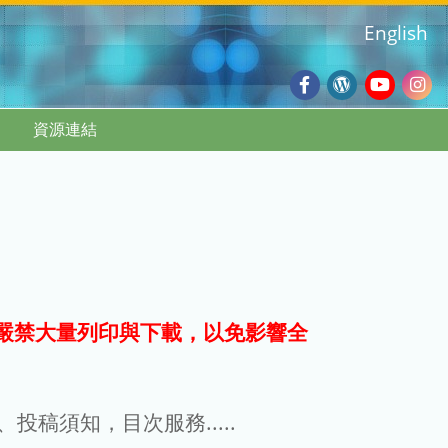
English
Facebook
Wordpres
Youtub
Ins
資源連結
Blog
:::
嚴禁大量列印與下載，以免影響全
g、投稿須知，目次服務.....