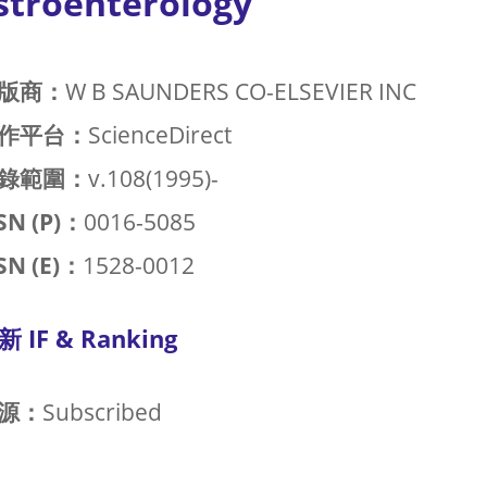
stroenterology
版商：
W B SAUNDERS CO-ELSEVIER INC
作平台：
ScienceDirect
錄範圍：
v.108(1995)-
SN (P)：
0016-5085
SN (E)：
1528-0012
新 IF & Ranking
源：
Subscribed