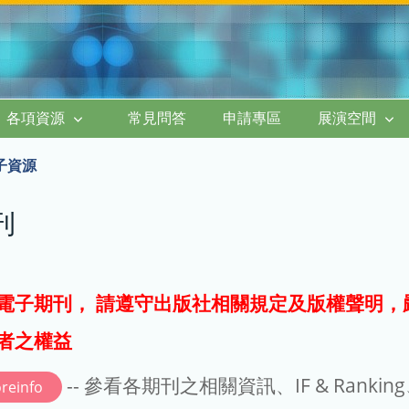
各項資源
常見問答
申請專區
展演空間
子資源
刊
電子期刊， 請遵守出版社相關規定及版權聲明，
者之權益
-- 參看各期刊之相關資訊、IF & Rankin
reinfo