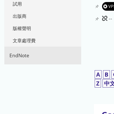
試用
VP
出版商
此
-
期
版權聲明
刊
文章處理費
暫
EndNote
停
使
A
B
用
Z
中