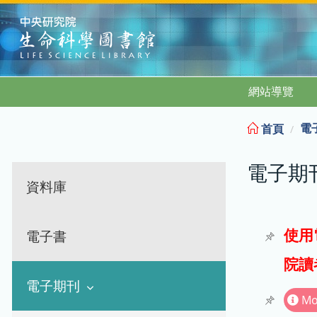
:::
網站導覽
電
首頁
電子期
資料庫
使用
電子書
院讀
電子期刊
Mo