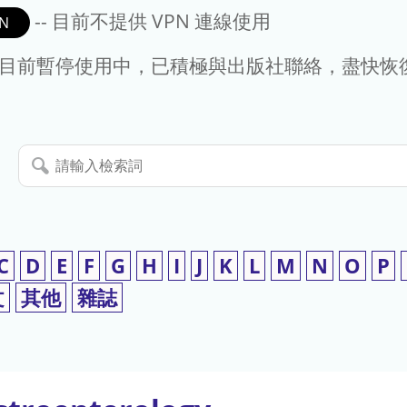
-- 目前不提供 VPN 連線使用
N
- 目前暫停使用中，已積極與出版社聯絡，盡快恢
請
輸
入
檢
索
C
D
E
F
G
H
I
J
K
L
M
N
O
P
詞
文
其他
雜誌