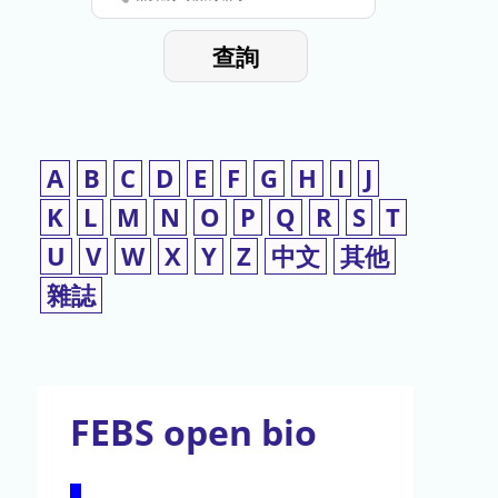
停
輸
入
使
查詢
檢
用
索
詞
A
B
C
D
E
F
G
H
I
J
K
L
M
N
O
P
Q
R
S
T
U
V
W
X
Y
Z
中文
其他
雜誌
FEBS open bio