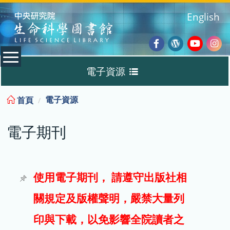
:::
English
Facebook
Wordpres
Youtub
Ins
電子資源
Blog
:::
電子資源
首頁
資料庫
電子期刊
電子書
電子期刊
使用電子期刊， 請遵守出版社相
關規定及版權聲明，嚴禁大量列
試用
印與下載，以免影響全院讀者之