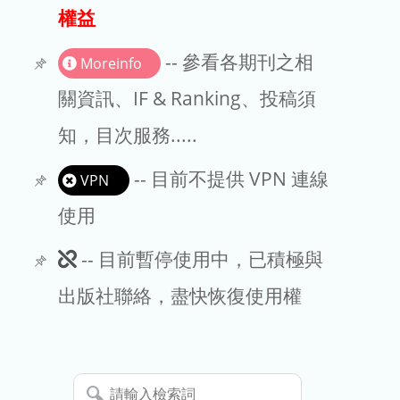
出版商
權益
版權聲明
-- 參看各期刊之相
Moreinfo
文章處理費
關資訊、IF & Ranking、投稿須
知，目次服務.....
EndNote
-- 目前不提供 VPN 連線
VPN
使用
此
-- 目前暫停使用中，已積極與
期
出版社聯絡，盡快恢復使用權
刊
暫
請