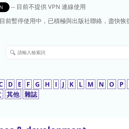
-- 目前不提供 VPN 連線使用
N
- 目前暫停使用中，已積極與出版社聯絡，盡快恢
請
輸
入
檢
索
C
D
E
F
G
H
I
J
K
L
M
N
O
P
詞
文
其他
雜誌