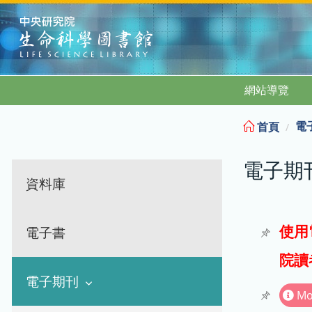
:::
網站導覽
電
首頁
電子期
資料庫
使用
電子書
院讀
電子期刊
Mo