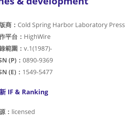
nes & development
版商：
Cold Spring Harbor Laboratory Press
作平台：
HighWire
錄範圍：
v.1(1987)-
SN (P)：
0890-9369
SN (E)：
1549-5477
新 IF & Ranking
源：
licensed