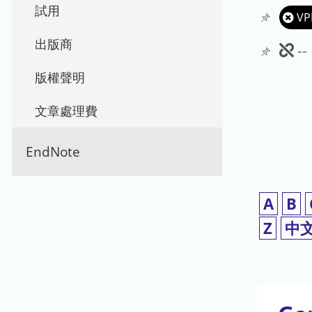
試用
VP
出版商
此
-
期
版權聲明
刊
文章處理費
暫
EndNote
停
使
A
B
用
Z
中