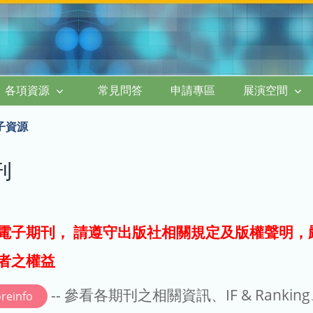
各項資源
常見問答
申請專區
展演空間
子資源
刊
電子期刊， 請遵守出版社相關規定及版權聲明，
者之權益
-- 參看各期刊之相關資訊、IF & Rankin
reinfo