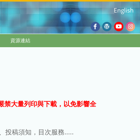
English
Facebook
Wordpres
Youtub
Ins
資源連結
Blog
:::
嚴禁大量列印與下載，以免影響全
g、投稿須知，目次服務.....