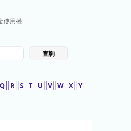
復使用權
查詢
Q
R
S
T
U
V
W
X
Y