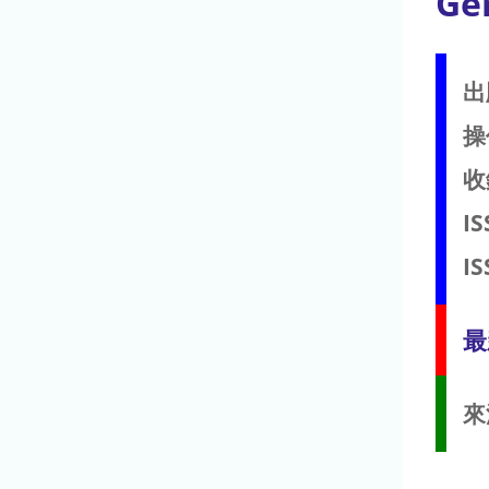
Ge
出
操
收
IS
IS
最
來