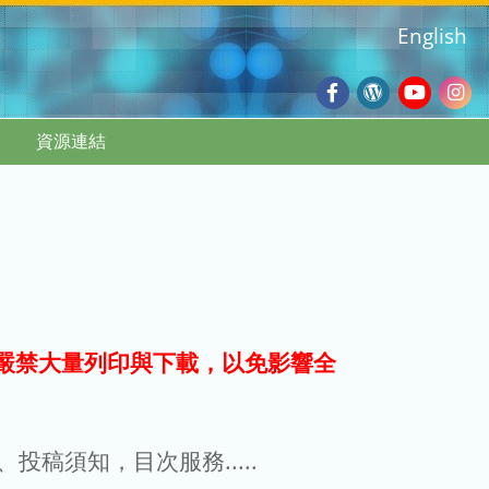
English
Facebook
Wordpres
Youtub
Ins
資源連結
Blog
:::
嚴禁大量列印與下載，以免影響全
g、投稿須知，目次服務.....