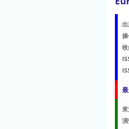
Eur
出
操
收
IS
IS
最
來
演