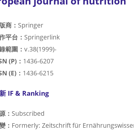
opean journal of nutrition
版商：
Springer
作平台：
Springerlink
錄範圍：
v.38(1999)-
SN (P)：
1436-6207
SN (E)：
1436-6215
新 IF & Ranking
源：
Subscribed
變：
Formerly: Zeitschrift für Ernährungswisse