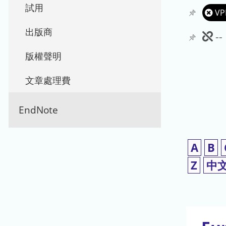
試用
VP
出版商
此
-
期
版權聲明
刊
文章處理費
暫
EndNote
停
使
A
B
用
Z
中