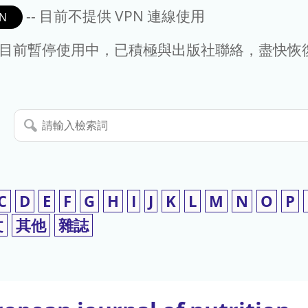
-- 目前不提供 VPN 連線使用
N
- 目前暫停使用中，已積極與出版社聯絡，盡快恢
請
輸
入
檢
索
C
D
E
F
G
H
I
J
K
L
M
N
O
P
詞
文
其他
雜誌