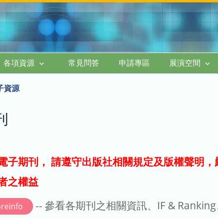
各項資源
常見問答
申請專區
展演空間
子資源
刊
電子期刊， 請遵守出版社相關規定及版權聲明，
者之權益
-- 參看各期刊之相關資訊、IF & Rankin
reinfo