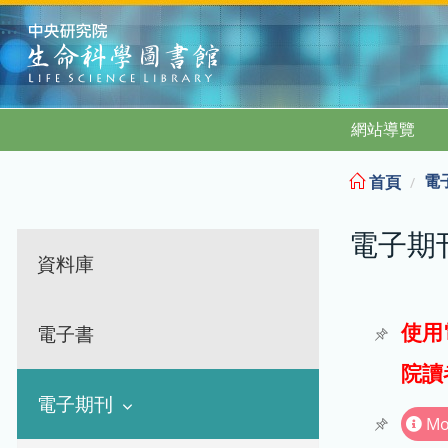
:::
網站導覽
電
首頁
電子期
資料庫
使用
電子書
院讀
電子期刊
Mo