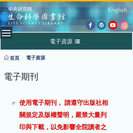
:::
English
Facebook
Wordpres
Youtub
Ins
電子資源
Blog
:::
電子資源
首頁
資料庫
電子期刊
電子書
電子期刊
使用電子期刊， 請遵守出版社相
關規定及版權聲明，嚴禁大量列
試用
印與下載，以免影響全院讀者之