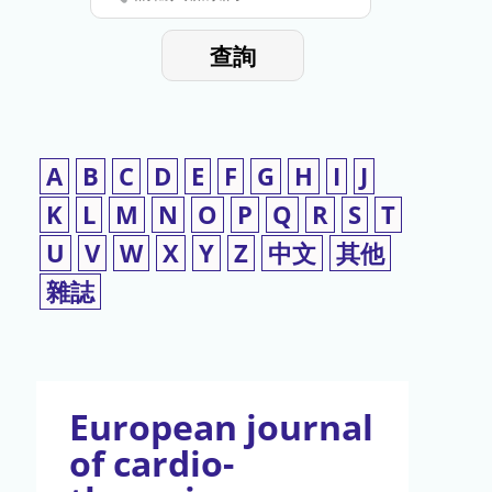
停
輸
入
使
查詢
檢
用
索
詞
A
B
C
D
E
F
G
H
I
J
K
L
M
N
O
P
Q
R
S
T
U
V
W
X
Y
Z
中文
其他
雜誌
European journal
of cardio-