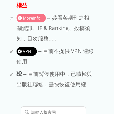
出版商
權益
版權聲明
-- 參看各期刊之相
Moreinfo
文章處理費
關資訊、IF & Ranking、投稿須
知，目次服務.....
EndNote
-- 目前不提供 VPN 連線
VPN
使用
此
-- 目前暫停使用中，已積極與
期
出版社聯絡，盡快恢復使用權
刊
暫
請