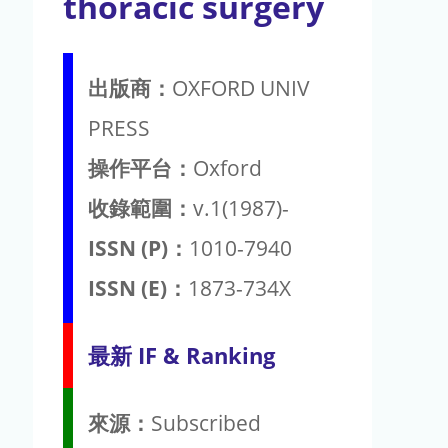
thoracic surgery
出版商：
OXFORD UNIV
PRESS
操作平台：
Oxford
收錄範圍：
v.1(1987)-
ISSN (P)：
1010-7940
ISSN (E)：
1873-734X
最新 IF & Ranking
來源：
Subscribed