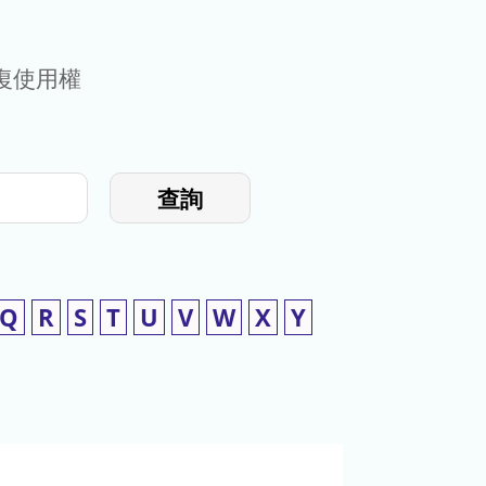
復使用權
查詢
Q
R
S
T
U
V
W
X
Y