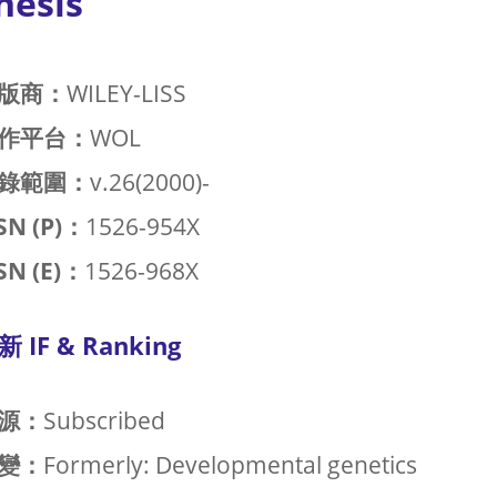
nesis
版商：
WILEY-LISS
作平台：
WOL
錄範圍：
v.26(2000)-
SN (P)：
1526-954X
SN (E)：
1526-968X
新 IF & Ranking
源：
Subscribed
變：
Formerly: Developmental genetics