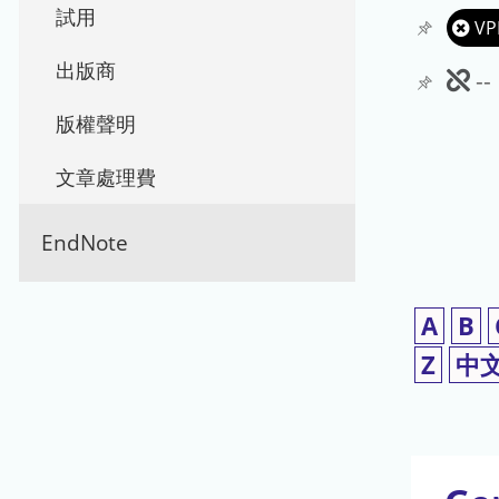
試用
VP
出版商
此
-
期
版權聲明
刊
文章處理費
暫
EndNote
停
使
A
B
用
Z
中