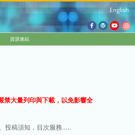
English
Facebook
Wordpres
Youtub
Ins
資源連結
Blog
:::
嚴禁大量列印與下載，以免影響全
g、投稿須知，目次服務.....