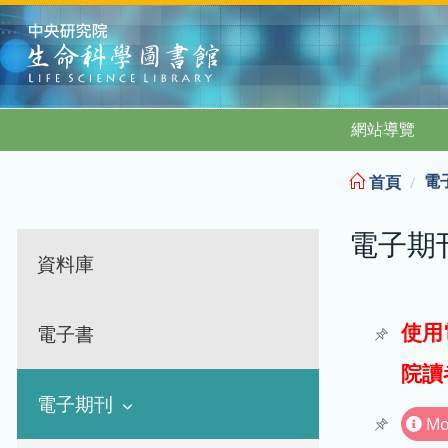
:::
網站導覽
電
首頁
電子期
資料庫
使用
電子書
院讀
電子期刊
Mo