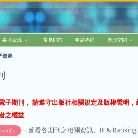
各項資源
常見問答
申請專區
展演空間
子資源
刊
電子期刊， 請遵守出版社相關規定及版權聲明，
者之權益
-- 參看各期刊之相關資訊、IF & Rankin
reinfo