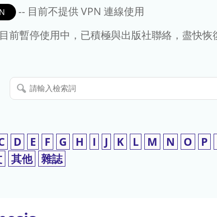
-- 目前不提供 VPN 連線使用
N
- 目前暫停使用中，已積極與出版社聯絡，盡快恢
請
輸
入
檢
索
C
D
E
F
G
H
I
J
K
L
M
N
O
P
詞
文
其他
雜誌