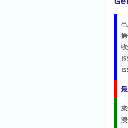
Ge
出
操
收
IS
IS
最
來
演