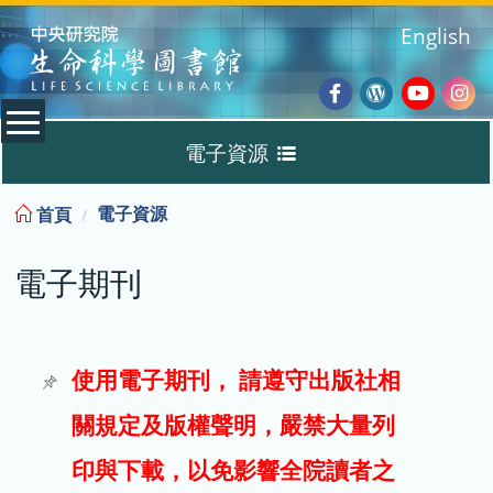
:::
English
Facebook
Wordpres
Youtub
Ins
電子資源
Blog
:::
電子資源
首頁
資料庫
電子期刊
電子書
電子期刊
使用電子期刊， 請遵守出版社相
關規定及版權聲明，嚴禁大量列
試用
印與下載，以免影響全院讀者之