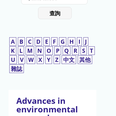
停
輸
入
使
查詢
檢
用
索
詞
A
B
C
D
E
F
G
H
I
J
K
L
M
N
O
P
Q
R
S
T
U
V
W
X
Y
Z
中文
其他
雜誌
Advances in
environmental