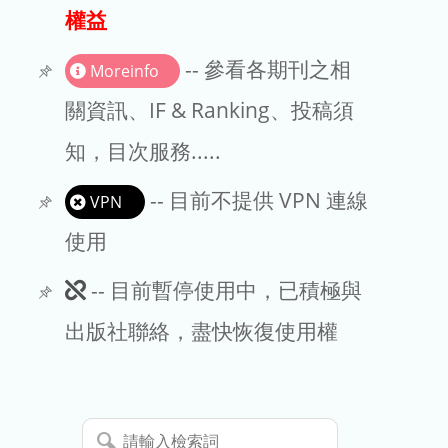
出版商
權益
版權聲明
-- 參看各期刊之相
Moreinfo
文章處理費
關資訊、IF & Ranking、投稿須
知，目次服務.....
EndNote
-- 目前不提供 VPN 連線
VPN
使用
此
-- 目前暫停使用中，已積極與
期
出版社聯絡，盡快恢復使用權
刊
暫
請