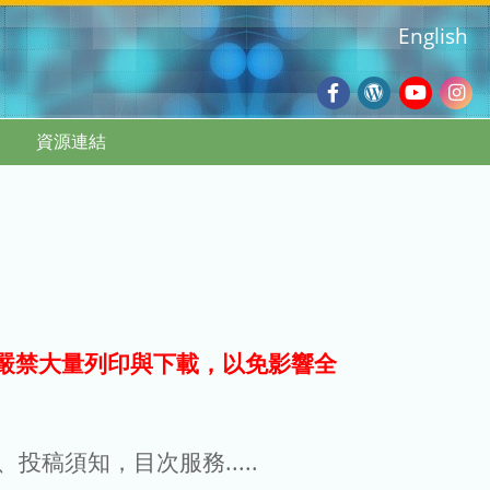
English
Facebook
Wordpres
Youtub
Ins
資源連結
Blog
:::
嚴禁大量列印與下載，以免影響全
g、投稿須知，目次服務.....