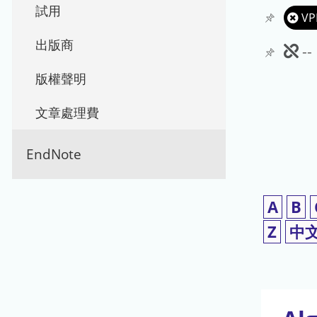
試用
VP
出版商
此
-
期
版權聲明
刊
文章處理費
暫
EndNote
停
使
A
B
用
Z
中