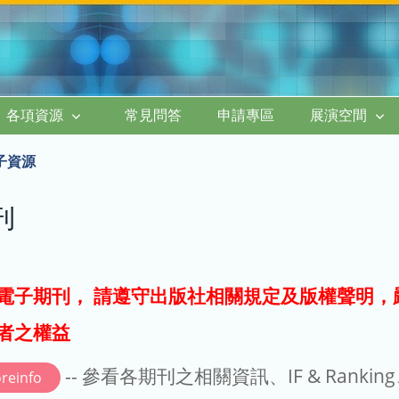
各項資源
常見問答
申請專區
展演空間
子資源
刊
電子期刊， 請遵守出版社相關規定及版權聲明，
者之權益
-- 參看各期刊之相關資訊、IF & Rankin
reinfo