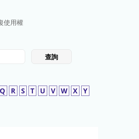
復使用權
查詢
Q
R
S
T
U
V
W
X
Y