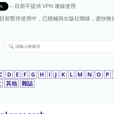
-- 目前不提供 VPN 連線使用
N
- 目前暫停使用中，已積極與出版社聯絡，盡快恢
請
輸
入
檢
索
C
D
E
F
G
H
I
J
K
L
M
N
O
P
詞
文
其他
雜誌