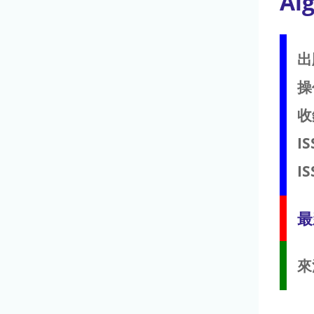
Alg
出
操
收
IS
IS
最
來