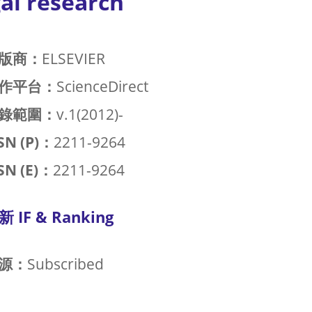
al research
版商：
ELSEVIER
作平台：
ScienceDirect
錄範圍：
v.1(2012)-
SN (P)：
2211-9264
SN (E)：
2211-9264
新 IF & Ranking
源：
Subscribed