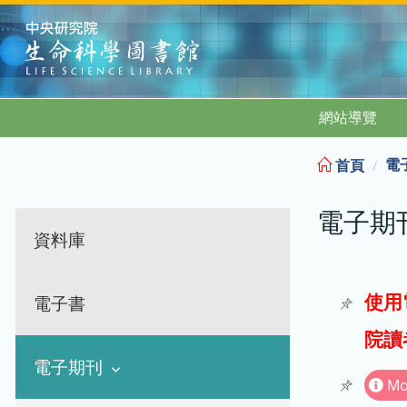
:::
網站導覽
電
首頁
電子期
資料庫
使用
電子書
院讀
電子期刊
Mo