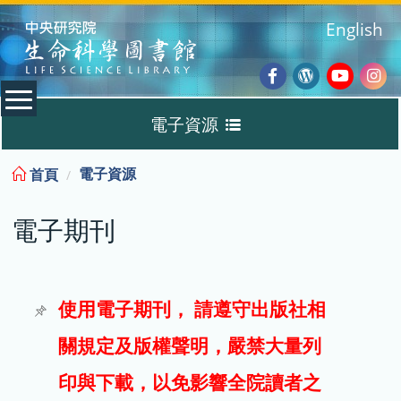
:::
English
Facebook
Wordpres
Youtub
Ins
電子資源
Blog
:::
電子資源
首頁
資料庫
電子期刊
電子書
電子期刊
使用電子期刊， 請遵守出版社相
關規定及版權聲明，嚴禁大量列
試用
印與下載，以免影響全院讀者之