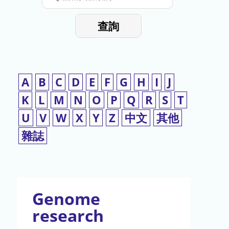
停
輸
入
使
查詢
檢
用
索
詞
A
B
C
D
E
F
G
H
I
J
K
L
M
N
O
P
Q
R
S
T
U
V
W
X
Y
Z
中文
其他
雜誌
Genome
research