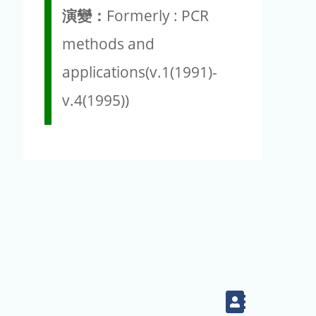
演變：
Formerly : PCR
methods and
applications(v.1(1991)-
v.4(1995))
Contact