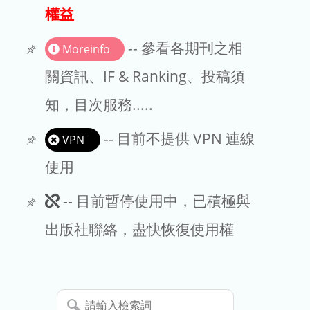
出版商
權益
版權聲明
-- 參看各期刊之相
Moreinfo
文章處理費
關資訊、IF & Ranking、投稿須
知，目次服務.....
EndNote
-- 目前不提供 VPN 連線
VPN
使用
此
-- 目前暫停使用中，已積極與
期
出版社聯絡，盡快恢復使用權
刊
暫
請