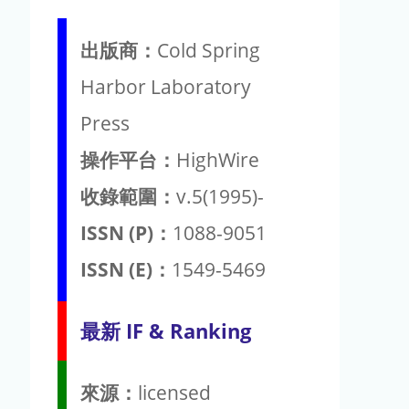
出版商：
Cold Spring
Harbor Laboratory
Press
操作平台：
HighWire
收錄範圍：
v.5(1995)-
ISSN (P)：
1088-9051
ISSN (E)：
1549-5469
最新 IF & Ranking
來源：
licensed