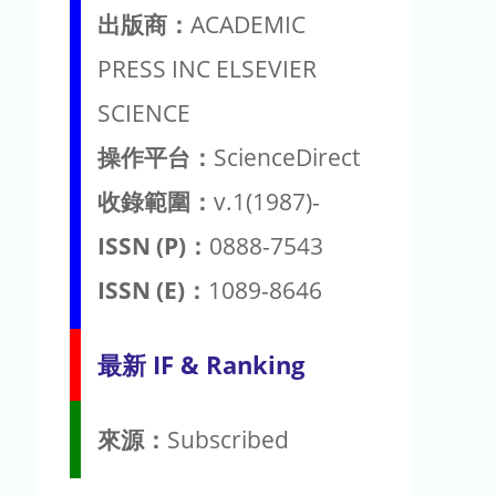
出版商：
ACADEMIC
PRESS INC ELSEVIER
SCIENCE
操作平台：
ScienceDirect
收錄範圍：
v.1(1987)-
ISSN (P)：
0888-7543
ISSN (E)：
1089-8646
最新 IF & Ranking
來源：
Subscribed