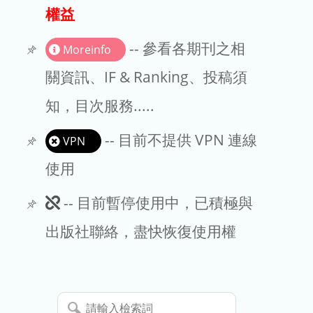
出版商
權益
版權聲明
-- 參看各期刊之相
Moreinfo
文章處理費
關資訊、IF & Ranking、投稿須
知，目次服務.....
EndNote
-- 目前不提供 VPN 連線
VPN
使用
此
-- 目前暫停使用中，已積極與
期
出版社聯絡，盡快恢復使用權
刊
暫
請