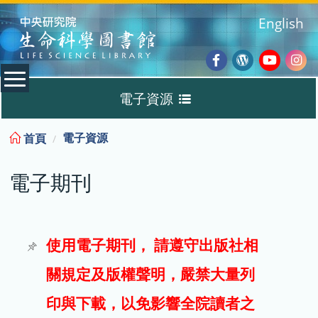
:::
English
Facebook
Wordpres
Youtub
Ins
電子資源
Blog
:::
電子資源
首頁
資料庫
電子期刊
電子書
電子期刊
使用電子期刊， 請遵守出版社相
關規定及版權聲明，嚴禁大量列
試用
印與下載，以免影響全院讀者之