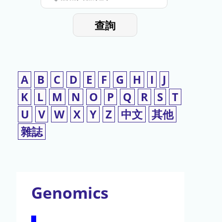
停
輸
入
使
查詢
檢
用
索
詞
A
B
C
D
E
F
G
H
I
J
K
L
M
N
O
P
Q
R
S
T
U
V
W
X
Y
Z
中文
其他
雜誌
Genomics