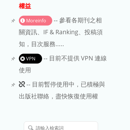
出版商
權益
版權聲明
-- 參看各期刊之相
Moreinfo
文章處理費
關資訊、IF & Ranking、投稿須
知，目次服務.....
EndNote
-- 目前不提供 VPN 連線
VPN
使用
此
-- 目前暫停使用中，已積極與
期
出版社聯絡，盡快恢復使用權
刊
暫
請