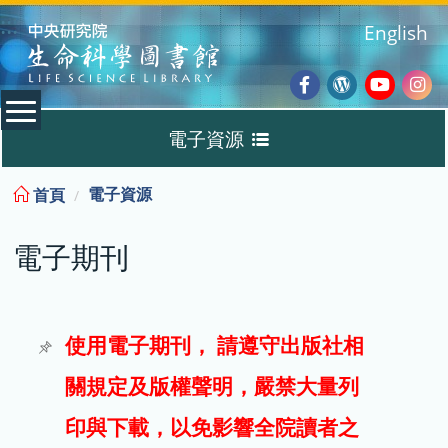
:::
English
Facebook
Wordpres
Youtub
Ins
電子資源
Blog
:::
電子資源
首頁
資料庫
電子期刊
電子書
電子期刊
使用電子期刊， 請遵守出版社相
關規定及版權聲明，嚴禁大量列
試用
印與下載，以免影響全院讀者之