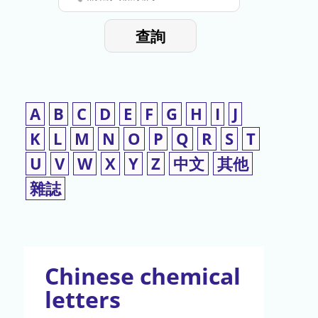
停
輸
入
使
查詢
檢
用
索
詞
A
B
C
D
E
F
G
H
I
J
K
L
M
N
O
P
Q
R
S
T
U
V
W
X
Y
Z
中文
其他
雜誌
Chinese chemical
letters