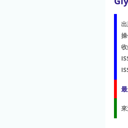
Gl
出
操
收
IS
IS
最
來