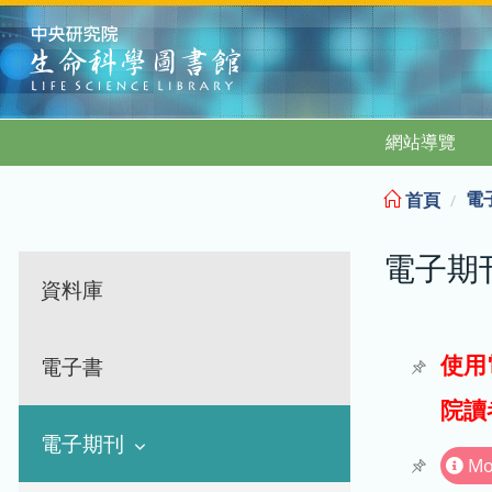
:::
網站導覽
電
首頁
電子期
資料庫
使用
電子書
院讀
電子期刊
Mo