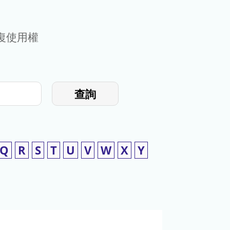
復使用權
查詢
Q
R
S
T
U
V
W
X
Y