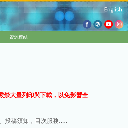
English
Facebook
Wordpres
Youtub
Ins
資源連結
Blog
:::
嚴禁大量列印與下載，以免影響全
g、投稿須知，目次服務.....