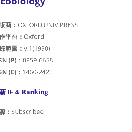
ycobiology
版商：
OXFORD UNIV PRESS
作平台：
Oxford
錄範圍：
v.1(1990)-
SN (P)：
0959-6658
SN (E)：
1460-2423
新 IF & Ranking
源：
Subscribed