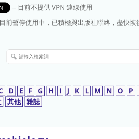
-- 目前不提供 VPN 連線使用
N
- 目前暫停使用中，已積極與出版社聯絡，盡快恢
請
輸
入
檢
索
C
D
E
F
G
H
I
J
K
L
M
N
O
P
詞
文
其他
雜誌