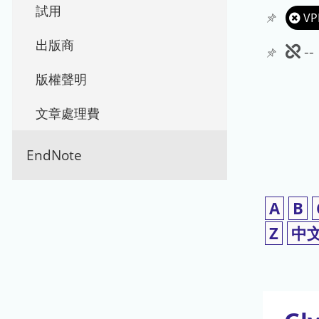
試用
VP
出版商
此
-
期
版權聲明
刊
文章處理費
暫
EndNote
停
使
A
B
用
Z
中