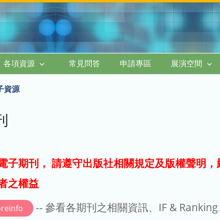
各項資源
常見問答
申請專區
展演空間
子資源
刊
電子期刊， 請遵守出版社相關規定及版權聲明，
者之權益
-- 參看各期刊之相關資訊、IF & Rankin
reinfo